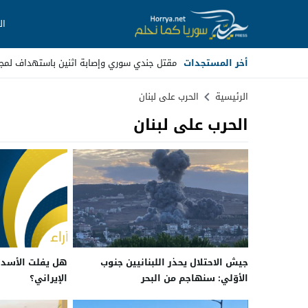
ال
أخر المستجدات
مقتل جندي سوري وإصابة اثنين باستهداف لم
Stop
الرئيسية
الحرب على لبنان
الحرب على لبنان
Previous
Next
جيش الاحتلال يحذر اللبنانيين جنوب
هل يفلت الأسد 
الأوّلي: سنهاجم من البحر
الإيراني؟