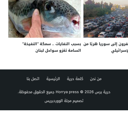
يفرون إلى سوريا هربًا من
بسبب النفايات .. سمكة “النفيخة”
لإسرائيلي
السامة تغزو سواحل لبنان
من نحن
كلمة حرية
الرئيسية
اتصل بنا
حرية برس Horrya press
© 2026 جميع الحقوق محفوظة.
تصميم
مجلة الووردبريس