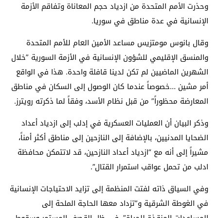
وحذرت الأمم المتحدة من ازدياد حجم المعاناة وتفاقم الأزمة
الإنسانية في عدة مناطق في سوريا.
وقال بانوس مومتزيس مساعد الأمين العام للأمم المتحدة
والمنسق الإقليمي للشؤون الإنسانية في الأزمة السورية ”خلال
الشهرين الماضيين لم تكن لدينا قافلة واحدة. هذا في الواقع
أمر مشين …خصوصاً عندما كان الوصول إلى السكان في مناطق
المعارضة محظوراً” من قبل نظام الأسد، وفقاً لما ذكرته رويترز.
وذكر البيان أن العمليات العسكرية في إدلب إلى ازدياد أعداد
الضحايا المدنيين، بالإضافة إلى النازحين إلى مناطق أكثر أمناً،
مشيراً إلى أنه مع “ازدياد أعداد النازحين، قد لاتتمكن محافظة
ادلب من تحمل عواقب استمرار القتال”.
وفي السياق ذاته لفتت المنظمة إلى تزايد الاحتياجات الإنسانية
في الغوطة الشرقية و”تزداد معها الحاجة الملحة إلى
المساعدات المنقذة للحياة”، في ظل القصف المستمر وسقوط