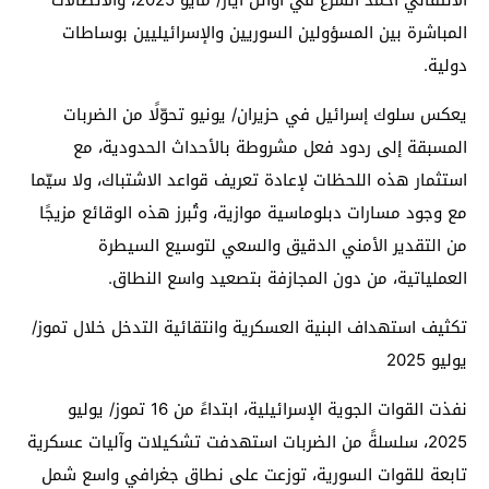
الانتقالي أحمد الشرع في أوائل أيار/ مايو 2025، والاتصالات
المباشرة بين المسؤولين السوريين والإسرائيليين بوساطات
دولية.
يعكس سلوك إسرائيل في حزيران/ يونيو تحوّلًا من الضربات
المسبقة إلى ردود فعل مشروطة بالأحداث الحدودية، مع
استثمار هذه اللحظات لإعادة تعريف قواعد الاشتباك، ولا سيّما
مع وجود مسارات دبلوماسية موازية، وتُبرز هذه الوقائع مزيجًا
من التقدير الأمني الدقيق والسعي لتوسيع السيطرة
العملياتية، من دون المجازفة بتصعيد واسع النطاق.
تكثيف استهداف البنية العسكرية وانتقائية التدخل خلال تموز/
يوليو 2025
نفذت القوات الجوية الإسرائيلية، ابتداءً من 16 تموز/ يوليو
2025، سلسلةً من الضربات استهدفت تشكيلات وآليات عسكرية
تابعة للقوات السورية، توزعت على نطاق جغرافي واسع شمل