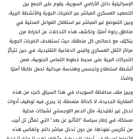
الإسرائيلية داخل الأراضي السورية، يقوم على الجمع بين
التصعيد العسكري المباشر عبر الضربات الجوية والأنشطة البرية،
وبين التموضع غير المباشر عبر استغلال الفواعل المحلية في
مناطق رخوة أمنيًا. وتكشف هذه التدخلات عن انخراط مرن
يتكيّف مع خصائص كل منطقة، حيث تستهدف الضربات الجوية
مراكز الثقل العسكري والبنى الدفاعية التقليدية، في حين تتركّز
التحركات البرية على محيط خطوط التماس الجنوبية، ضمن
أنشطة استطلاع وتجسس وهندسة ميدانية تحمل طابعًا أمنيًا
واضحًا.
ويبرز ملف محافظة السويداء في هذا السياق كجزء من هذه
المقاربة الجديدة، لا كحالة منفصلة، إذ يجري فيه توظيف أدوات
تدخل غير تقليدية، مثل الدعم اللوجستي لشبكات محلية
مسلحّة، في إطار سياسة “التأثير عن بعد” التي تمكّن تل أبيب
من تكريس نفوذها، من دون تدخل مباشر دائم. وتعكس هذه
الأنماط توسعًا في أدوات السيطرة، وتُظهر تهديدًا متزايدًا لبنية