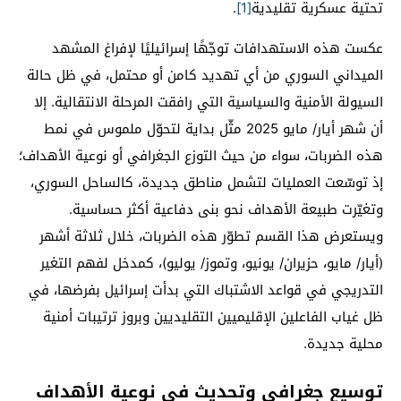
تحتية عسكرية تقليدية
[1]
.
عكست هذه الاستهدافات توجّهًا إسرائيليًا لإفراغ المشهد
الميداني السوري من أي تهديد كامن أو محتمل، في ظل حالة
السيولة الأمنية والسياسية التي رافقت المرحلة الانتقالية. إلا
أن شهر أيار/ مايو 2025 مثّل بداية لتحوّل ملموس في نمط
هذه الضربات، سواء من حيث التوزع الجغرافي أو نوعية الأهداف؛
إذ توسّعت العمليات لتشمل مناطق جديدة، كالساحل السوري،
وتغيّرت طبيعة الأهداف نحو بنى دفاعية أكثر حساسية.
ويستعرض هذا القسم تطوّر هذه الضربات، خلال ثلاثة أشهر
(أيار/ مايو، حزيران/ يونيو، وتموز/ يوليو)، كمدخل لفهم التغير
التدريجي في قواعد الاشتباك التي بدأت إسرائيل بفرضها، في
ظل غياب الفاعلين الإقليميين التقليديين وبروز ترتيبات أمنية
محلية جديدة.
توسيع جغرافي وتحديث في نوعية الأهداف