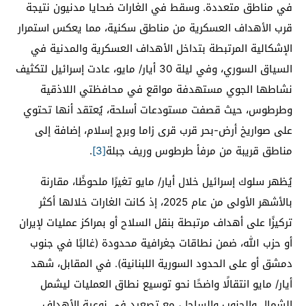
في مناطق متعددة. وسقط في الغارات ضحايا مدنيون نتيجة
قرب الأهداف العسكرية من مناطق سكنية، مما يعكس استمرار
الإشكالية المرتبطة بتداخل الأهداف العسكرية والمدنية في
السياق السوري، وفي ليلة 30 أيار/ مايو، عادت إسرائيل لتكثيف
نشاطها الجوي مستهدفة مواقع في محافظتي اللاذقية
وطرطوس، حيث قصفت مستودعات أسلحة، يُعتقد أنها تحتوي
على صواريخ أرض-بحر قرب قرى زاما وبرج إسلام، إضافة إلى
مناطق قريبة من مرفأ طرطوس وريف جبلة
[3]
.
يُظهر سلوك إسرائيل خلال أيار/ مايو تغيرًا ملحوظًا، مقارنة
بالأشهر الأولى من عام 2025، إذ كانت الغارات خلالها أكثر
تركيزًا على أهداف مرتبطة بنقل السلاح أو بمراكز عمليات لإيران
أو حزب الله، ضمن نطاقات جغرافية محدودة (غالبًا في جنوب
دمشق أو على الحدود السورية اللبنانية). في المقابل، شهد
أيار/ مايو انتقالًا واضحًا نحو توسيع نطاق العمليات ليشمل
الشمال والجنوب والساحل، مع تصعيد في نوعية الأهداف