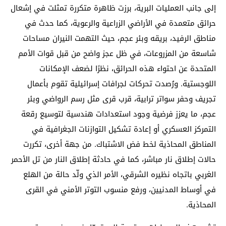
إلى جانب العمليات البرية، برزت ظاهرة متكررة تمثلت في إشعال
حرائق متعمدة في الأراضي الزراعية والرعوية، كما حدث في
مناطق الرفيد، بريقه وبئر عجم، حيث التهمت النيران مساحات
شاسعة من المزروعات، في ظل عجز واضح من قبل قوات الأمم
المتحدة عن احتواء هذه الحرائق، نظرًا لضعف الإمكانات
اللوجستية. ورُصدت تحركات لجرافات إسرائيلية تقوم بأعمال
تجريف وحفر سواتر ترابية، قرب قرى مثل رسم الرواضي وبئر
عجم، ما يعزز فرضية وجود استعدادات هندسية لتوسيع رقعة
التمركز العسكري أو إعادة تشكيل التوازنات الجغرافية في
المناطق المحاذية لخط فض الاشتباك. من جهة أخرى، تكررت
حالات إطلاق نار مباشر، كما في حادثة إطلاق النار من تل الأحمر
الغربي باتجاه نظيره الشرقي، الأمر الذي ولّد حالة من الهلع
في أوساط المدنيين، ورفع منسوب التوتر الأمني في القرى
المحاذية.