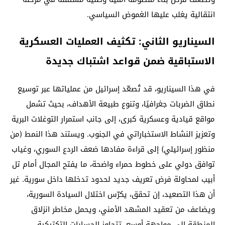
انتقالية يغلب عليها الغموض السياسي.
السيناريو الثاني: تكثيف العمليات العسكرية
الاستباقية ضمن قواعد اشتباك جديدة
في هذا السيناريو، قد تُصعّد إسرائيل من عملياتها عبر توسيع
نطاق الضربات جغرافيًا، وتنوع طبيعة الأهداف، بحيث تشمل
مواقع قيادية وعسكرية كبرى، إلى جانب استمرار التوغلات البرية
وتعزيز النشاط الاستخباراتي في الجنوب. ويستند هذا النمط (من
منظور إسرائيلي) إلى قراءة مفادها ضعف الردع السوري، وغياب
توافق دولي على خطوط حمراء واضحة، ما يفتح المجال أمام تل
أبيب لمحاولة فرض تعريف جديد لحدود تدخلها داخل سورية. غير
أن هذا التصعيد، إن تحقق، يكرّس اختلال السيادة السورية،
ويضاعف من تعقيد المشهد الأمني، ويحمل مخاطر انزلاق
المنطقة إلى مواجهة أوسع، تتجاوز الحسابات التكتيكية