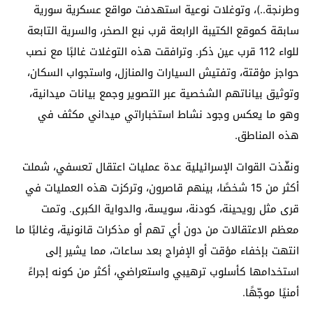
وطرنجة..)، وتوغلات نوعية استهدفت مواقع عسكرية سورية
سابقة كموقع الكتيبة الرابعة قرب نبع الصخر، والسرية التابعة
للواء 112 قرب عين ذكر. وترافقت هذه التوغلات غالبًا مع نصب
حواجز مؤقتة، وتفتيش السيارات والمنازل، واستجواب السكان،
وتوثيق بياناتهم الشخصية عبر التصوير وجمع بيانات ميدانية،
وهو ما يعكس وجود نشاط استخباراتي ميداني مكثف في
هذه المناطق.
ونفّذت القوات الإسرائيلية عدة عمليات اعتقال تعسفي، شملت
أكثر من 15 شخصًا، بينهم قاصرون، وتركزت هذه العمليات في
قرى مثل رويحينة، كودنة، سويسة، والدواية الكبرى. وتمت
معظم الاعتقالات من دون أي تهم أو مذكرات قانونية، وغالبًا ما
انتهت بإخفاء مؤقت أو الإفراج بعد ساعات، مما يشير إلى
استخدامها كأسلوب ترهيبي واستعراضي، أكثر من كونه إجراءً
أمنيًا موجّهًا.