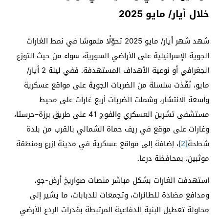
خلال أيار/ مايو 2025
شهد شهر أيار/ مايو 2025 تحوّلًا ملموسًا في نمط الغارات
الجوية الإسرائيلية على الأراضي السورية، سواء من حيث التوزع
الجغرافي أو نوعية الأهداف المستهدفة. ففي ليلة 2 أيار/
مايو، نُفّذت سلسلة من الضربات الجوية على مواقع عسكرية
واسعة الانتشار، وشملت الضربات أربع غارات على محيط
مستشفى تشرين العسكري والفوج 41 على طريق برزة–حرستا،
وغارات على موقع في ريف حماة الشمالي بالقرب من بلدة
شطحة
[2]
، إضافة إلى مواقع عسكرية في مدينة إزرع ومنطقة
موثبين، بمحافظة درعا.
استهدفت الغارات بشكل مباشر منصات صواريخ أرض-جو،
ومدافع مضادة للطائرات، وتجمعات للدبابات، ما يشير إلى
محاولة تعطيل البنية الدفاعية المرتبطة بقدرات الردع الأرضي