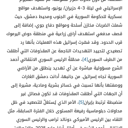
الإسرائيلي في ليلة 3-4 حزيران/ يونيو، واستهدف مواقع
عسكرية للحكومة السورية في الجنوب ومحيط دمشق، حيث
شملت الضربات مخازن أسلحة ومواقع دفاع جوي، إضافة إلى
قصف مدفعي استهدف أراضٍ زراعية في منطقة حوض اليرموك
قرب الحدود. وقد فسّرت إسرائيل هذه العمليات بأنها رد
تصعيدي لتحييد التهديدات الناجمة عن المقذوفات التي أطلقت
من الطرف السوري
[4]
، محمّلةً الرئيس السوري الانتقالي أحمد
الشرع مسؤولية مباشرة عن أي تهديد ينطلق من الأراضي
السورية تجاه إسرائيل. من جانبها، أدانت دمشق الغارات
ووصفتها بأنها تسببت في خسائر بشرية ومادية، مشيرة إلى
أن الجهات التي أطلقت المقذوفات قد تكون فصائل غير
منضبطة ترتبط بإيران
[5]
، الأمر الذي يُستغلّ للتصعيد في ظل
محاولات دبلوماسية رفيعة المستوى خلال الفترة السابقة، مثل
اللقاء بين الرئيس الأميركي دونالد ترامب والرئيس السوري