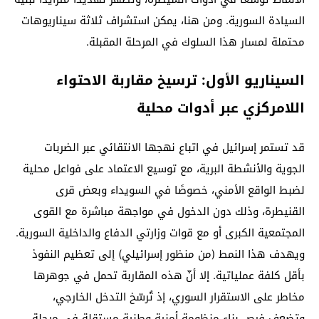
السيادة السورية. ومن هنا، يمكن استشراف ثلاثة سيناريوهات
محتملة لمسار هذا السلوك في المرحلة المقبلة.
السيناريو الأول: ترسيخ مقاربة الاحتواء
اللامركزي عبر أدوات محلية
قد تستمر إسرائيل في اتباع نهجها الانتقائي عبر الضربات
الجوية والأنشطة البرية، مع توسيع الاعتماد على فواعل محلية
لضبط الواقع الأمني، خصوصًا في السويداء وبعض قرى
القنيطرة، وذلك دون الدخول في مواجهة مباشرة مع القوى
المجتمعية الكبرى أو مع قوات وزارتي الدفاع والداخلية السورية.
ويهدف هذا النمط (من منظور إسرائيلي) إلى تعظيم النفوذ
بأقل كلفة عملياتية. إلا أنّ هذه المقاربة تحمل في جوهرها
مخاطر على الاستقرار السوري، إذ تُرسّخ التدخل الخارجي،
وتضعف فرص بناء منظومة أمنية وطنية مستقلة في مرحلة