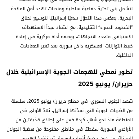
لتشمل بنى تحتية دفاعية ساحلية ومنصات تهدد أمن الملاحة
البحرية. يعكس هذا التحوّل سعيًا إسرائيليًا لتوسيع نطاق
“الخطوط الحمراء” التقليدية، مع اعتماد مبدأ الاستهداف
الاستباقي متعدد الاتجاهات، بوصفه أداة مركزية في إعادة
ضبط التوازنات العسكرية داخل سورية بعد تغير المعادلات
الداخلية.
تطور نمطي للهجمات الجوية الإسرائيلية خلال
حزيران/ يونيو 2025
شهد الجنوب السوري، في مطلع حزيران/ يونيو 2025، سلسلة
من الضربات الجوية التي نفذتها إسرائيل، تُعدّ الأولى في
المنطقة منذ نحو شهر، كردة فعل على إطلاق قذيفتين من
الأراضي السورية سقطتا في مناطق مفتوحة من هضبة الجولان
المحتلة، من دون حدوث أضرار ملموسة. تم تنفيذ الهجوم