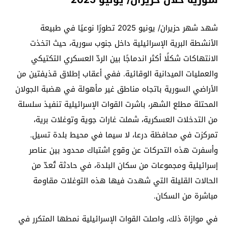
سورية خلال حزيران/ يونيو 2025
شهد شهر حزيران/ يونيو 2025 تطورًا نوعيًا في طبيعة
الأنشطة البرية الإسرائيلية داخل جنوب سورية، حيث اتخذت
الانتهاكات شكلًا أكثر اندماجًا بين الردّ العسكري التكتيكي
والعمليات الميدانية الوقائية. ففي أعقاب إطلاق قذيفتين من
الأراضي السورية باتجاه مناطق غير مأهولة في هضبة الجولان
المحتلة مطلع الشهر، باشرت القوات الإسرائيلية تنفيذ سلسلة
من التدخلات العسكرية، شملت غارات جوية وتوغلات برية،
تمركزت في محافظة درعا، لا سيما في محيط بلدة تسيل.
وأسفرت هذه التحركات عن وقوع اشتباك محدود بين عناصر
إسرائيلية ومجموعات من سكان البلدة، في حادثة تُعدّ من
الحالات القليلة التي شهدت فيها هذه التوغلات مقاومة
مباشرة من السكان.
في موازاة ذلك، واصلت القوات الإسرائيلية نمطها المتكرر في