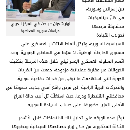
مسار التفاعلات الأمنية
بين إسرائيل وسورية،
في ظلّ ديناميكيات
نوار شعبان – باحث في المركز العربي
متشابكة فرضتها
لدراسات سورية المعاصرة
تحولات القيادة
السياسية السورية، وتبدّل أنماط الانتشار العسكري على
مستوى الخارطة الوطنية، لا سيّما في المناطق الجنوبية. وقد
اتّسم السلوك العسكري الإسرائيلي خلال هذه المرحلة بتكثيف
الخروقات عبر مقاربة عملياتية مزدوجة، جمعت بين الضربات
الجوية التي استهدفت ما تبقى من قدرات دفاعية سورية،
والتحركات البرية الرامية إلى فرض واقع أمني جديد، خصوصًا في
محافظتي القنيطرة ودرعا، حيث استغلّت تل أبيب حالة الفراغ
الأمني لتعزيز حضورها، على حساب السيادة السورية.
تركّز هذه الورقة على تحليل تلك الانتهاكات خلال الأشهر
الثلاثة المذكورة، من خلال إبراز خصائصها الميدانية وتطورها