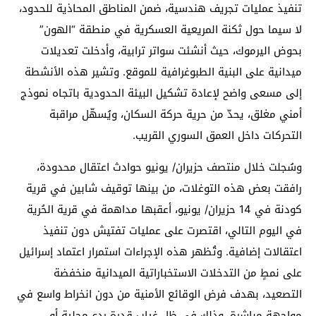
تنفيذ عمليات تجريف هندسية، ضمن المناطق المحاذية للحدود،
لا سيما حول ثكنة المريعية العسكرية في منطقة “الهون”
بحوض اليرموك، حيث أنشئت سواتر ترابية، وأدخلت تعديلات
ميدانية على البنية الطبوغرافية للموقع. وتشير هذه الأنشطة
إلى مسعى واضح لإعادة تشكيل البيئة الحدودية باتجاه نموذج
أمني مغلق، يحدّ من حرية حركة السكان، ويُسهّل مراقبة
التحركات داخل العمق السوري القريب.
وسُجلت خلال منتصف حزيران/ يونيو حوادث اعتقال محدودة،
رافقت بعض هذه التوغلات، من بينها توقيف شابين في قرية
كودنة في 14 حزيران/ يونيو، أعقبها مداهمة في قرية الحُرية
في اليوم التالي، اقتصرت على عمليات تفتيش دون تنفيذ
اعتقالات إضافية. وتُظهر هذه الإجراءات استمرار اعتماد إسرائيل
على نمطٍ من التدخلات الاستخباراتية الميدانية منخفضة
التصعيد، بهدف فرض الوقائع الأمنية من دون انخراط واسع في
مواجهة مباشرة، وذلك في ظل غياب قدرة ردع محلية أو