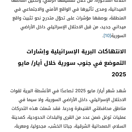
الثلاثة المذكورة، من خلال تقسيمها الزمني، وتحليل أنماطها
الميدانية، ومدى تأثيرها في الواقع الأمني والاجتماعي في
المنطقة، بوصفها مؤشرات على تحوّل متدرج نحو تثبيت واقع
ميداني جديد، من قبل الاحتلال الإسرائيلي داخل الأراضي
السورية
[10]
.
الانتهاكات البرية الإسرائيلية وإشارات
التموضع في جنوب سورية خلال أيار/ مايو
2025
شهد شهر أيار/ مايو 2025 تصاعدًا في الأنشطة البرية لقوات
الاحتلال الإسرائيلي، داخل الأراضي السورية، ولا سيما في
مناطق محافظتي القنيطرة ودرعا. فقد شملت هذه التحركات
عمليات توغل ضمن عدد من القرى والبلدات الحدودية، كمدينة
السلام، الصمدانية الشرقية، جباتا الخشب، مجدوليا، ومعربة،