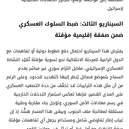
لإسرائيل.
السيناريو الثالث: ضبط السلوك العسكري
ضمن صفقة إقليمية مؤقتة
يفترض هذا السيناريو احتمال دفع ضغوط دولية أو تفاهمات مع
الدول الراعية للمرحلة الانتقالية نحو تسوية مؤقتة تُقيّد النشاط
العسكري الإسرائيلي، مقابل التزام سوري غير مباشر بعدم
السماح بتموضع فصائل يُنظر إليها كتهديد للحدود. وعلى الرغم
من أن مثل هذه الترتيبات قد تخفّف من حدة التصعيد العسكري
على المدى القصير، فإنها تعكس استمرار التدخلات الخارجية
في رسم معادلات الأمن السوري، وتؤجل بناء مقاربة وطنية
مستقلة لمعالجة ملف الجنوب. ويبقى هذا المسار هشًّا، إذ إن
غياب إطار تفاوضي شامل ومستدام يجعل أي تفاهمات مؤقتة
عرضة للانهيار مع أول خرق أو تبدّل في موازين القوى.