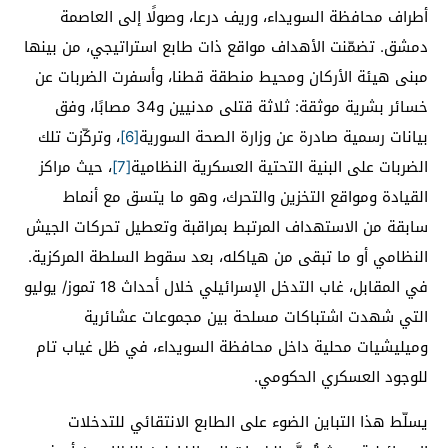
أطراف محافظة السويداء، وريف درعا، وصولًا إلى العاصمة
دمشق. تضمّنت الأهداف مواقع ذات طابع استراتيجي، من بينها
مبنى هيئة الأركان ومحيط منطقة قطنا، وأسفرت الضربات عن
خسائر بشرية موثقة: ثلاثة قتلى مدنيين و34 مصابًا، وفق
بيانات رسمية صادرة عن وزارة الصحة السورية
[6]
، وتركّزت تلك
الضربات على البنية التحتية العسكرية النظامية
[7]
، حيث مراكز
القيادة ومواقع التخزين والتحرك، وهو ما يتسق مع أنماط
سابقة من الاستهداف المرتبط بمراقبة وتعطيل تحركات الجيش
النظامي أو ما تبقى من هياكله، بعد سقوط السلطة المركزية.
في المقابل، غاب التدخل الإسرائيلي خلال أحداث 18 تموز/ يوليو
التي شهدت اشتباكات مسلحة بين مجموعات عشائرية
وميليشيات محلية داخل محافظة السويداء، في ظل غياب تام
للوجود العسكري الحكومي.
يسلّط هذا التباين الضوء على الطابع الانتقائي للتدخلات