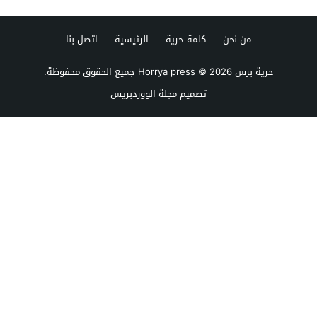
من نحن
كلمة حرية
الرئيسية
اتصل بنا
حرية برس Horrya press
© 2026 جميع الحقوق محفوظة.
تصميم
مجلة الووردبريس