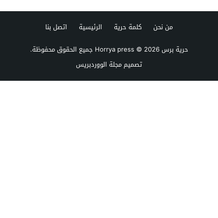
من نحن
كلمة حرية
الرئيسية
اتصل بنا
حرية برس Horrya press
© 2026 جميع الحقوق محفوظة.
تصميم
مجلة الووردبريس