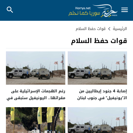
الرئيسية
قوات حفظ السلام
قوات حفظ السلام
إصابة 4 جنود إيطاليين من
رغم الهجمات الإسرائيلية على
الـ”يونيفيل” في جنوب لبنان
مقراتها.. اليونيفيل ستبقى في
لبنان