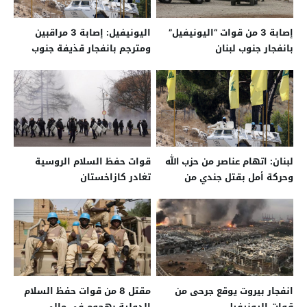
إصابة 3 من قوات “اليونيفيل”
اليونيفيل: إصابة 3 مراقبين
بانفجار جنوب لبنان
ومترجم بانفجار قذيفة جنوب
لبنان
لبنان: اتهام عناصر من حزب الله
قوات حفظ السلام الروسية
وحركة أمل بقتل جندي من
تغادر كازاخستان
اليونيفيل
انفجار بيروت يوقع جرحى من
مقتل 8 من قوات حفظ السلام
قوات اليونيفيل
الدولية بهجوم في مالي