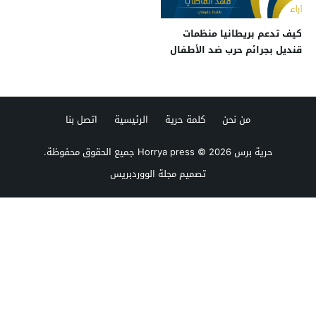
كيف تدعم بريطانيا منظمات
قنديل بجرائم حرب ضد الأطفال
بسوريا؟
من نحن
كلمة حرية
الرئيسية
اتصل بنا
حرية برس Horrya press
© 2026 جميع الحقوق محفوظة.
تصميم
مجلة الووردبريس