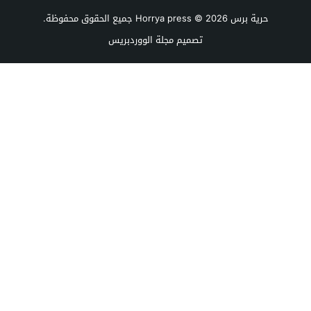
حرية برس Horrya press
© 2026 جميع الحقوق محفوظة.
تصميم
مجلة الووردبريس