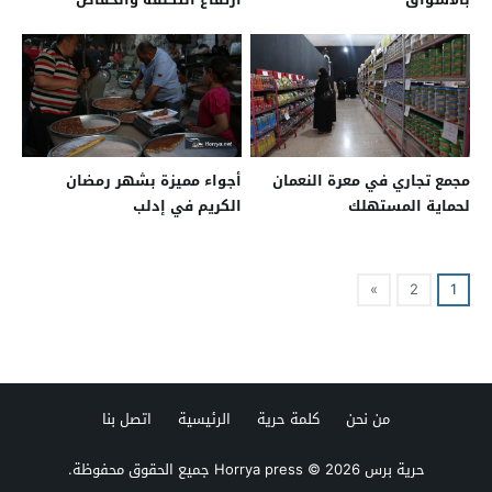
الأسعار
مجمع تجاري في معرة النعمان
أجواء مميزة بشهر رمضان
لحماية المستهلك
الكريم في إدلب
»
2
1
من نحن
كلمة حرية
الرئيسية
اتصل بنا
حرية برس Horrya press
© 2026 جميع الحقوق محفوظة.