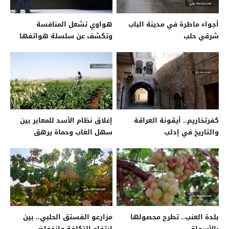
أجواء ماطرة في مدينة الباب
هواوي تشعل المنافسة
شرقي حلب
وتكشف عن سلسلة هواتفها
الجديدة
كفرتخاريم.. أيقونة العراقة
إغلاق نظام الأسد للمعابر بين
والتاريخ في إدلب
سهل الغاب وحماة يرهق
المزارعين
بلدة العنب.. تطرح محصولها
مزارعو الفستق الحلبي.. بين
بالأسواق
ارتفاع التكلفة وانخفاض