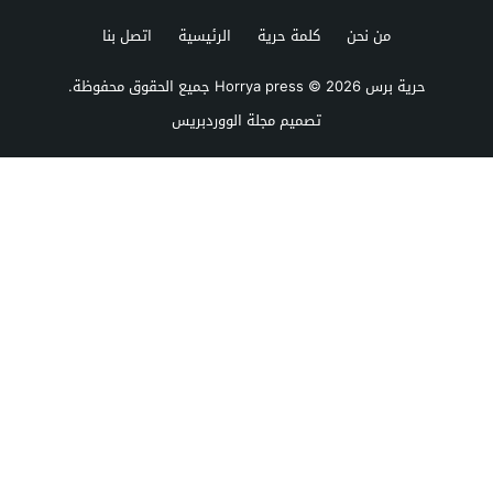
من نحن
كلمة حرية
الرئيسية
اتصل بنا
حرية برس Horrya press
© 2026 جميع الحقوق محفوظة.
تصميم
مجلة الووردبريس