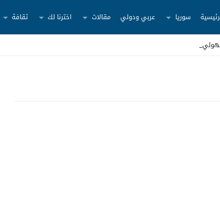
رئيسية
سوريا
عربي ودولي
مقالات
اخترنا لك
ثقافة
جهولين ش _