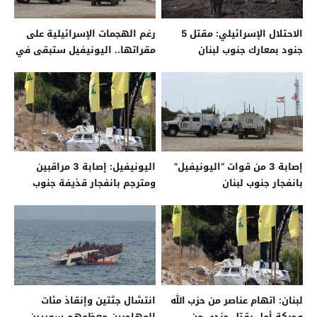
الاحتلال الإسرائيلي: مقتل 5
رغم الهجمات الإسرائيلية على
جنود بمعارك جنوب لبنان
مقراتها.. اليونيفيل ستبقى في
لبنان
إصابة 3 من قوات “اليونيفيل”
اليونيفيل: إصابة 3 مراقبين
بانفجار جنوب لبنان
ومترجم بانفجار قذيفة جنوب
لبنان
لبنان: اتهام عناصر من حزب الله
انتشال جثتين وإنقاذ مئات
وحركة أمل بقتل جندي من
المهاجرين معظمهم سوريين