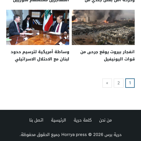
اليونيفيل
من مركب غرق شمال ساحل
لبنان
انفجار بيروت يوقع جرحى من
وساطة أمريكية لترسيم حدود
قوات اليونيفيل
لبنان مع الاحتلال الاسرائيلي
»
2
1
من نحن
كلمة حرية
الرئيسية
اتصل بنا
حرية برس Horrya press
© 2026 جميع الحقوق محفوظة.