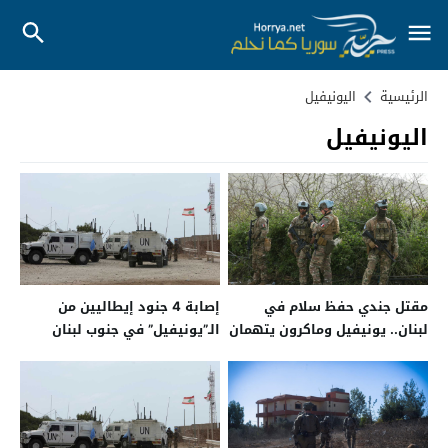
الرئيسية
اليونيفيل
اليونيفيل
مقتل جندي حفظ سلام في
إصابة 4 جنود إيطاليين من
لبنان.. يونيفيل وماكرون يتهمان
الـ”يونيفيل” في جنوب لبنان
مليشيا حزب الله