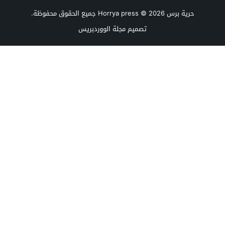
حرية برس Horrya press
© 2026 جميع الحقوق محفوظة.
تصميم
مجلة الووردبريس