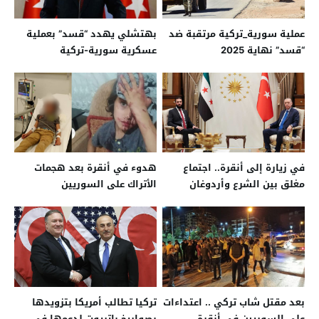
عملية سورية_تركية مرتقبة ضد
بهتشلي يهدد “قسد” بعملية
“قسد” نهاية 2025
عسكرية سورية-تركية
في زيارة إلى أنقرة.. اجتماع
هدوء في أنقرة بعد هجمات
مغلق بين الشرع وأردوغان
الأتراك على السوريين
بعد مقتل شاب تركي .. اعتداءات
تركيا تطالب أمريكا بتزويدها
على السوريين في أنقرة
بصواريخ باتريوت لدعمها في