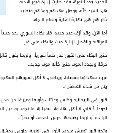
الجديد بعد الثورة، فقد صارت زيارة قبور الأحبة
هي العيد كلّه، ووصل عهدهم وودّهم وتخليد
ذكراهم هي نهاية الغاية وتمام الرجاء.
أما الآن، وقد أزف عيد جديد، فلا يكاد السوري يجد حبيباً 
المراقبة والفصل لزيارة ميت والبكاء على قبر..
حتى البكاء على القبور صار حلماً سورياً.. ولربما يقول قا
حرقة ويجدد الموت حتى كأنه موت جديد..
غرباء شهداؤنا وموتانا، ويتامى، لا أهل لقبورهم المهجور
يئن من شدة العطش!..
قبور في الريحانية وكلس وعنتاب وأورفا وغيرها من مدن ت
لحوداً لأرقام، لا أهل لها، ولا سقيا إلا ما تجود به عين 
الباردة أو لربما يضبطها حرس الحدود، أو تضلّ..
وثمة قبور تعيش عيدها الأول في الغربة، جنوبي دمش