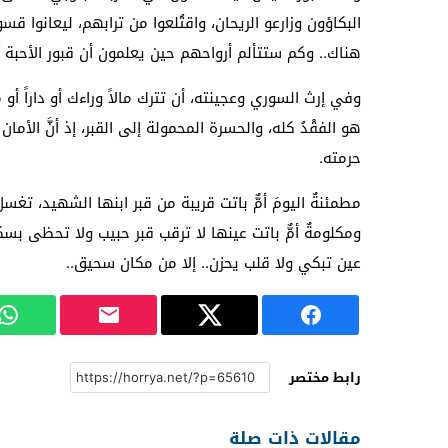
البكاؤون وزارعو الريحان، واقتُلعوا من ترابهم، ليعانوا
هناك.. وكم ستتألم أرواحهم حين يعلمون أن قبور الأحبة نُ
وفي إرث السوري وعجينته، أن تترك مالاً وراءك أو داراً أو م
هو الفقْدُ كله، والحسرة المحمولة إلى القبر، إذ أنَّ الأ
حرمته.
مطمئنةٌ اليومَ أمٌّ باتت قريبة من قبر ابنها الشهيد، ت
ومكلومةٌ أمٌّ باتت عينها لا ترقب قبر حبيب ولا تحظى بس
عين تبكي ولا قلب يحزن.. إلا من مكان سحيق..
رابط مختصر
مقالات ذات صلة