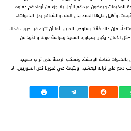
 قسوة المخيمات ويمضون عيدهم الأول بلا جزء من أرواحهم دفنوه
بشت، وأهيل عليها الحقد بدل الماء، والشتائم بدل الدعوات!..
تاعاً.. فإن ذلك فَقْدٌ يستوجب الحنين، أما أن تترك قبر حبيب، فذلك
مان –كل الأمان- يكون بمجاورة الفقيد وحراسة موته والذود عن
غسل بالدعوات قتامة الوحشة، وتسكب الرحمة على تراب خصيب،
كب دمع على ترابه ليعشب.. ويتيمة هي قبورنا نحن السوريين.. لا