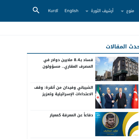
منوع
أرشيف الثورة
English
Kurdî
دث المقالات
فساد بـ8.4 ملايين دولار في
المصرف العقاري.. مسؤولون
سابقون أمام القضاء
الشيباني وفيدان من أنقرة: وقف
الاعتداءات الإسرائيلية وتعزيز
التعاون بين سوريا وتركيا
دفاعاً عن المعرفة كمعيار