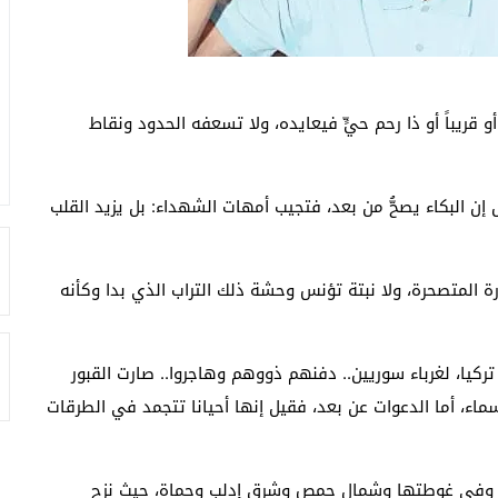
أو قريباً أو ذا رحم حيٍّ فيعايده، ولا تسعفه الحدود ونقاط
ئل إن البكاء يصحُّ من بعد، فتجيب أمهات الشهداء: بل يزيد القلب
ة المتصحرة، ولا نبتة تؤنس وحشة ذلك التراب الذي بدا وكأنه
ركيا، لغرباء سوريين.. دفنهم ذووهم وهاجروا.. صارت القبور
السماء، أما الدعوات عن بعد، فقيل إنها أحيانا تتجمد في الطرقات
ق وفي غوطتها وشمال حمص وشرق إدلب وحماة، حيث نزح