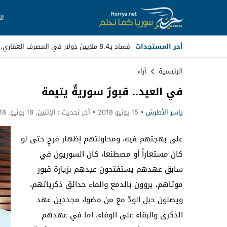
ال
أخر المستجدات
فساد بـ8.4 ملايين دولار في المصرف العقاري.. مسؤولون سابقون _
Stop
الرئيسية
آراء
في العيد.. قبورٌ سوريةٌ يتيمة
Previous
ياسر الأطرش
15 يونيو 2018
آخر تحديث :
الإثنين, 18 يونيو, 2018 - 3:33 مساءً
Next
على بهجتهم فيه، ومحاولتهم إظهار فرحٍ حتى لو
كان مستعاراً أو مصطنعا، كان السوريون في
سابق عهدهم يستفتحون عيدهم بزيارة قبور
موتاهم، يروون بالدمع والماء حدائق ذكرياتهم،
ويصلون حبل الودّ مع من مضوا، مجددين عهد
الذكرى والبقاء على الوفاء، أما في عهدهم