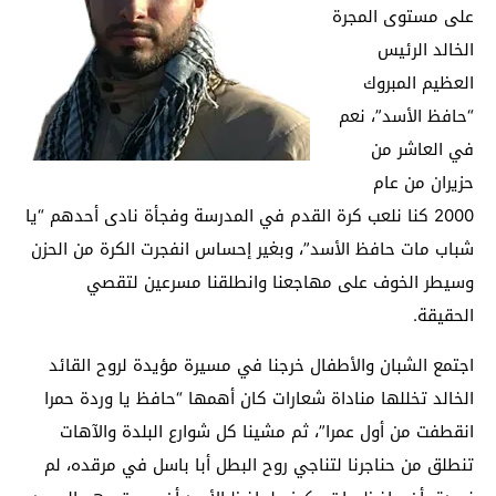
على مستوى المجرة
الخالد الرئيس
العظيم المبروك
“حافظ الأسد”، نعم
في العاشر من
حزيران من عام
2000 كنا نلعب كرة القدم في المدرسة وفجأة نادى أحدهم “يا
شباب مات حافظ الأسد”، وبغير إحساس انفجرت الكرة من الحزن
وسيطر الخوف على مهاجعنا وانطلقنا مسرعين لتقصي
الحقيقة.
اجتمع الشبان والأطفال خرجنا في مسيرة مؤيدة لروح القائد
الخالد تخللها مناداة شعارات كان أهمها “حافظ يا وردة حمرا
انقطفت من أول عمرا”، ثم مشينا كل شوارع البلدة والآهات
تنطلق من حناجرنا لتناجي روح البطل أبا باسل في مرقده، لم