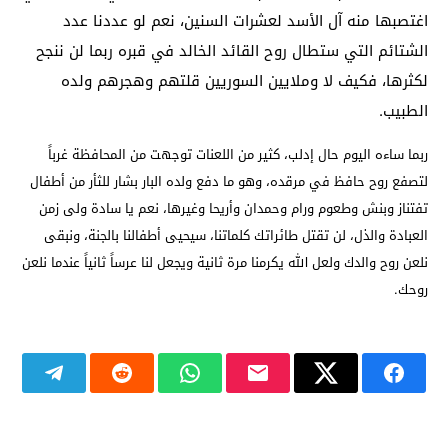
اغتصبها منه آل الأسد لعشرات السنين، نعم لو عددنا عدد
الشتائم التي ستطال روح القائد الخالد في قبره ربما لن ننجح
لكثرها، فكيف لا وملايين السوريين قلتهم وهجرهم ولده
الطبيب.
ربما ساءه اليوم حال إدلب، كثير من اللعنات توجهت من المحافظة غرباً
لتصفع روح حافظ في مرقده، وهو ما دفع ولده البار بشار للثأر من أطفال
تفتناز وبنش وطعوم ورام وحمدان وأريحا وغيرها، نعم يا سادة ولى زمن
العبادة والذل، لن تقتل طائراتك كلماتنا، سيحيى أطفالنا بالجنة، ونبقى
نلعن روح والدك ولعل الله يكرمنا مرة ثانية ويجعل لنا عرساً ثانياً عندما نلعن
روحك.