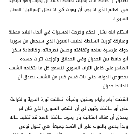
نصدق أن حافظ مات وكيف لحافظ الأسد أن يموت وهو الوحيد
في العالم الذي لا يجب أن يموت كي لا تحتل “إسرائيل” الوطن
العربي!.
استلم ابنه بشار الحكم وخرجت المسيرات في أنحاء البلاد مهللة
ومباركة توريث السلطة لطبيب العيون الذي سيجعل من سوريا
دولة مزدهرة بعلمه وثقافته وحسن تصرفاته، وكالعادة سكن
أبو حافظ بين الجدران وفي الحدائق وتوزعت نثرات جسده
الطاهر على كامل التراب السوري لتسمع كل ما يتكلمه الشعب
بخصوص الدولة، حتى بات قسم كبير من الشعب يصدق أن
للحائط جدران.
انقضت أيام وأيام وسنين، وفجأة انطلقت ثورة الحرية والكرامة
على أبو حافظ، وتبين لي أن الشعب السوري الذي كان لم
يصدق أن هناك إمكانية بأن يموت حافظ الأسد قد تقلبت حاله
وبدأ يدعي بالموت على آل الأسد جميعاً، هي تحول نوعي