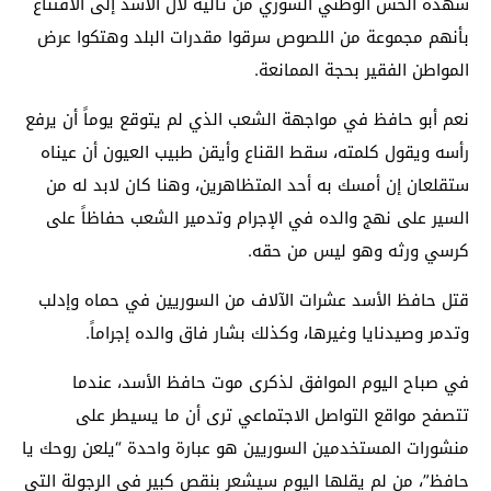
شهده الحس الوطني السوري من تأليه لآل الأسد إلى الاقتناع
بأنهم مجموعة من اللصوص سرقوا مقدرات البلد وهتكوا عرض
المواطن الفقير بحجة الممانعة.
نعم أبو حافظ في مواجهة الشعب الذي لم يتوقع يوماً أن يرفع
رأسه ويقول كلمته، سقط القناع وأيقن طبيب العيون أن عيناه
ستقلعان إن أمسك به أحد المتظاهرين، وهنا كان لابد له من
السير على نهج والده في الإجرام وتدمير الشعب حفاظاً على
كرسي ورثه وهو ليس من حقه.
قتل حافظ الأسد عشرات الآلاف من السوريين في حماه وإدلب
وتدمر وصيدنايا وغيرها، وكذلك بشار فاق والده إجراماً.
في صباح اليوم الموافق لذكرى موت حافظ الأسد، عندما
تتصفح مواقع التواصل الاجتماعي ترى أن ما يسيطر على
منشورات المستخدمين السوريين هو عبارة واحدة “يلعن روحك يا
حافظ”، من لم يقلها اليوم سيشعر بنقص كبير في الرجولة التي