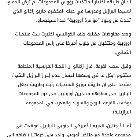
الا ان طريقة اختيار المنتخبات رؤوس المجموعات لم ترض الجميع،
لاسيما البرازيل ومدربها في حينه المخضرم ماريو زاغالو الذي
تحدث عن وجود “مؤامرة أوروبية” ضد السيليساو.
وبعد مفاوضات مضنية خلف الكواليس، اختيرت ست منتخبات
أوروبية ومنتخبان من جنوب أميركا على رأس المجموعات
الثماني.
وقبل سحب القرعة، قال زاغالو ان اللجنة الفرنسية المنظمة
ستقوم “بكل ما في وسعها لضمان عدم إحراز البرازيل اللقب”،
مشددا على ان طريقة توزيع المنتخبات رتبت بطريقة تجعل
البرازيل في مواجهة منتخبين أوروبيين في دور المجموعات
(وضعت القرعة النروج والسويد والمغرب في المجموعة
البرازيلية).
أما الأرجنتين، الغريم الأميركي الجنوبي للبرازيل، فوقعت في
مجموعة واحدة مع منتخب أوروبي واحد هي كرواتيا (اضافة الى