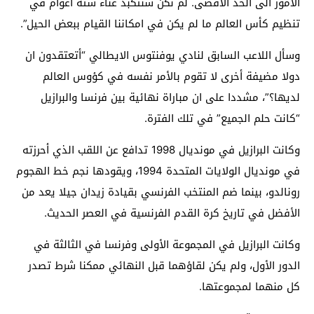
الأمور الى الحد الأقصى. لم نكن سنتكبد عناء ستة أعوام في
تنظيم كأس العالم ما لم يكن في امكاننا القيام ببعض الحيل”.
وسأل اللاعب السابق لنادي يوفنتوس الايطالي “أتعتقدون ان
دولا مضيفة أخرى لا تقوم بالأمر نفسه في كؤوس العالم
لديها؟”، مشددا على ان مباراة نهائية بين فرنسا والبرازيل
“كانت حلم الجميع” في تلك الفترة.
وكانت البرازيل في مونديال 1998 تدافع عن اللقب الذي أحرزته
في مونديال الولايات المتحدة 1994، ويقودها نجم خط الهجوم
رونالدو، بينما ضم المنتخب الفرنسي بقيادة زيدان جيلا يعد من
الأفضل في تاريخ كرة القدم الفرنسية في العصر الحديث.
وكانت البرازيل في المجموعة الأولى وفرنسا في الثالثة في
الدور الأول، ولم يكن لقاؤهما قبل النهائي ممكنا شرط تصدر
كل منهما لمجموعتها.