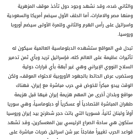
والثاني ضده، وقد نشهد وجود دول تأخذ موقف المزهرية
ومنها مصر والامارات، أما الحلف الأول سيضم أمريكا والسعودية
واسرائيل على رأس الهرم والثاني وللمرة الأولى سيضم أوروبا
وروسيا.
تبدل في المواقع ستشهده الدبلوماسية العالمية سيكون له
تأثيرات عظيمة على العالم كله، فإسرائيل تريد وبأي ثمن تدمير
السلاح النووي الإيراني وهي غير آبهة بأي قرارات دولية
وستضرب عرض الحائط بالجهود الأوروبية لاحتواء الموقف، ولكن
الوقت يبدو مبكراً للخوض في حرب مباشرة مع إيران، فهناك
مواقع وبلدان أخرى من المهم هزيمة إيران فيها قبل هزيمة
طهران المباشرة اقتصادياً أو عسكرياً أو دبلوماسياً، وهي سوريا
أولاً ولبنان ثانياً، فسوريا التي باتت حجر شطرنج بيد إيران وروسيا
ستكون هي ساحة الصراع الرئيسي بين المعسكرين، وقد تشهد
قواعد الحرب تغييراً مفاجئاً عبر شن اسرائيل ضربات مباشرة على