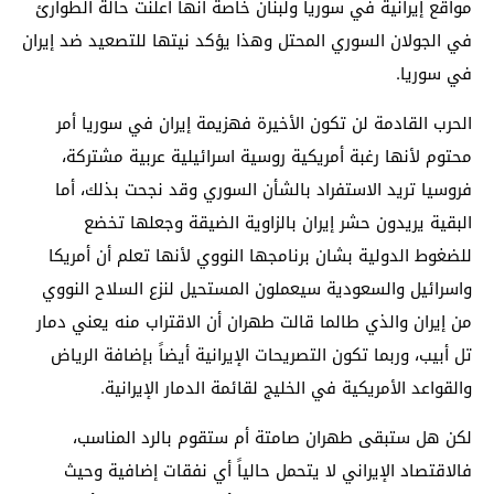
مواقع إيرانية في سوريا ولبنان خاصة أنها أعلنت حالة الطوارئ
في الجولان السوري المحتل وهذا يؤكد نيتها للتصعيد ضد إيران
في سوريا.
الحرب القادمة لن تكون الأخيرة فهزيمة إيران في سوريا أمر
محتوم لأنها رغبة أمريكية روسية اسرائيلية عربية مشتركة،
فروسيا تريد الاستفراد بالشأن السوري وقد نجحت بذلك، أما
البقية يريدون حشر إيران بالزاوية الضيقة وجعلها تخضع
للضغوط الدولية بشان برنامجها النووي لأنها تعلم أن أمريكا
واسرائيل والسعودية سيعملون المستحيل لنزع السلاح النووي
من إيران والذي طالما قالت طهران أن الاقتراب منه يعني دمار
تل أبيب، وربما تكون التصريحات الإيرانية أيضاً بإضافة الرياض
والقواعد الأمريكية في الخليج لقائمة الدمار الإيرانية.
لكن هل ستبقى طهران صامتة أم ستقوم بالرد المناسب،
فالاقتصاد الإيراني لا يتحمل حالياً أي نفقات إضافية وحيث