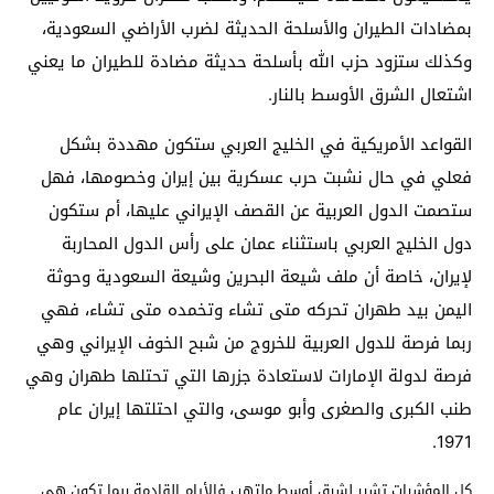
بمضادات الطيران والأسلحة الحديثة لضرب الأراضي السعودية،
وكذلك ستزود حزب الله بأسلحة حديثة مضادة للطيران ما يعني
اشتعال الشرق الأوسط بالنار.
القواعد الأمريكية في الخليج العربي ستكون مهددة بشكل
فعلي في حال نشبت حرب عسكرية بين إيران وخصومها، فهل
ستصمت الدول العربية عن القصف الإيراني عليها، أم ستكون
دول الخليج العربي باستثناء عمان على رأس الدول المحاربة
لإيران، خاصة أن ملف شيعة البحرين وشيعة السعودية وحوثة
اليمن بيد طهران تحركه متى تشاء وتخمده متى تشاء، فهي
ربما فرصة للدول العربية للخروج من شبح الخوف الإيراني وهي
فرصة لدولة الإمارات لاستعادة جزرها التي تحتلها طهران وهي
طنب الكبرى والصغرى وأبو موسى، والتي احتلتها إيران عام
1971.
كل المؤشرات تشير لشرق أوسط ملتهب فالأيام القادمة ربما تكون هي