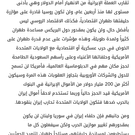
تقارب العملة الإيرانية من الانهيار أمام الدولار وهي بأدنى
مستوى لها منذ أربعين عام، ولن تكون روسيا قادرة على مؤازرة
حليفتها طهران اقتصادياً، فكذلك الاقتصاد الروسي ليس
بأفضل حال، ولن يكون بمقدور دول البريكس مساعدة طهران
كثيراً ولمدة طويلة، وهذه مؤشرات على عدم قدرة طهران على
الخوض في حرب عسكرية أو اقتصادية مع الولايات المتحدة
الأمريكية وحلفائها الأغنياء وعلى رأسهم السعودية الطامحة
لحجز مكان مهم في الدبلوماسية العالمية، فأمريكا لن تسمح
للدول والشركات الأوروبية بتجاوز العقوبات هذه المرة وسيكون
أكثر من 200 مليار دولار من الأموال الإيرانية في البنوك
الأمريكية قيد الحجز حالياً وربما تستخدم لاحقاً أموال إيران
بالحرب ضدها فتكون الولايات المتحدة تحارب إيران بنقودها.
ومن جانبهم فإن حلفاء إيران في سوريا ولبنان لن يكون
بمقدورهم تغيير موازين الحرب ولكن سيفعلون كل ما
يستطيعون لمساندة حليفتهم، وستلجأ طهران لتزويد الحوثيين