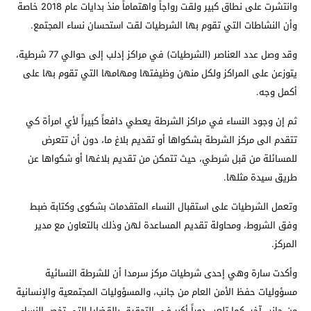
وانتشرت على نطاق كبير ولقت رواجاً واهتماماً منذ بدايات عام 2018 خاصة
وأن النشاطات التي تقوم بها الشرطيات لقت استحسان نساء المجتمع.
وقد وصل عدد العناصر (الشرطيات) في مراكز إدلب إلى حوالي 77 شرطية،
يتوزعن على المراكز ولكل منهن وظيفتها ومهامها التي تقوم بها على
أكمل وجه.
ثم إن وجود النساء في مراكز الشرطة يعطي دافعاً كبيراً لأي امرأة كي
تتقدم الى مركز الشرطة بشكواها أو تقديم بلاغ ما، دون أن تتعرض
للمسائلة من قبل شرطي، حيث تتمكن من تقديم بلاغها أو شكواها عن
طريق سيدة مثلها.
وتعمل الشرطيات على استقبال النساء المتقدمات بشكوى وكتابة ضبط
وفق الشروط، ومحاولة تقديم المساعدة لهن وذلك بالتعاون مع مدير
المركز.
وأكدت سارة وهي إحدى شرطيات مركز سرمدا أن للشرطة النسائية
مسؤولیات حفظ الأمن العام من جانب، والمسؤولیات المجتمعیة والإنسانية
من جانب آخر، كما تلعب دوراً أكبر في التحقیق بالقضایا التي تخص النساء