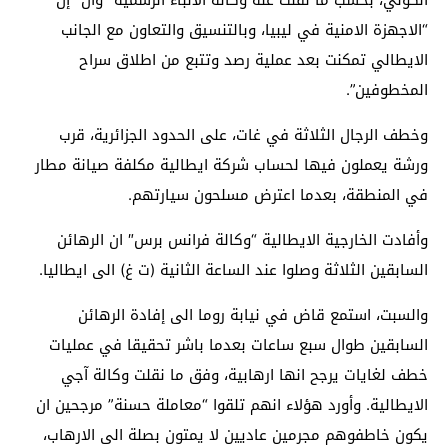
“الاجهزة الامنية في ليبيا، وبالتنسيق والتعاون مع الجانب
الايطالي تمكنت بعد عملية رصد وتتبع من اطلاق سراح
المخطوفين”.
وخطف الرجال الثلاثة في غات، على الحدود الجزائرية، قرب
ورشة يعملون فيها لحساب شركة ايطالية مكلفة صيانة مطار
في المنطقة، بعدما اعترض مسلحون سيارتهم.
وأفادت الخارجية الايطالية “وكالة فرانس برس″ ان الرهائن
السابقين الثلاثة وصلوا عند الساعة الثانية (ت غ) الى ايطاليا.
والسبت، استمع قاض في نيابة روما الى إفادة الرهائن
السابقين طوال سبع ساعات بعدما باشر تحقيقا في عمليات
خطف لغايات يرجح انها ارهابية، وفق ما نقلت وكالة آجي
الايطالية. وأورد هؤلاء انهم تلقوا “معاملة حسنة” مرجحين ان
يكون خاطفوهم مجرمين عاديين لا يمتون بصلة الى الارهاب،