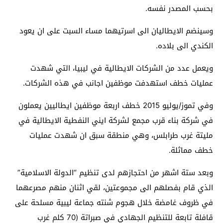
بحسب المصدر نفسه.
وسينضم الايطاليان الى اسرتيهما مساء السبت على ان يعود
الكندي الى بلاده.
ويعمل عدد من الشركات الايطالية في ليبيا، التي شهدت
عمليات خطف استهدفت موظفين اجانب في هذه الشركات.
وفي تموز/يوليو 2015 خطف اربعة موظفين ايطاليين يعملون
في شركة بناء قرب مجمع لشركة ايني النفطية الايطالية في
مليتة غرب طرابلس، وهي منطقة سبق ان شهدت عمليات
خطف مماثلة.
وبعد ستة اشهر من احتجازهم لدى تنظيم “الدولة الاسلامية”
الذي قام بفصلهم الى مجموعتين، لقي اثنان منهم مصرعهما
في ظروف غامضة خلال هجوم شنته جماعة ليبية مسلحة على
قافلة تابعة للتنظيم الجهادي في صبراتة (70 كلم غرب