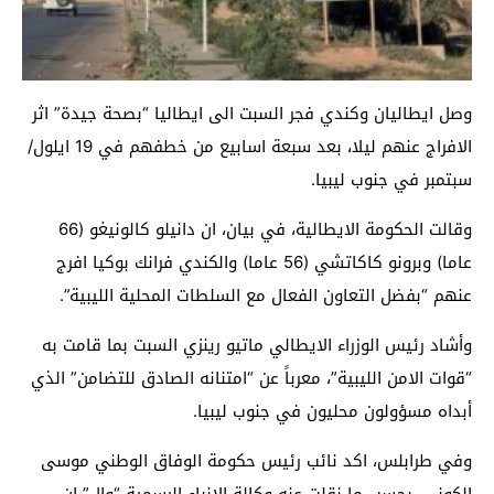
وصل ايطاليان وكندي فجر السبت الى ايطاليا “بصحة جيدة” اثر
الافراج عنهم ليلا، بعد سبعة اسابيع من خطفهم في 19 ايلول/
سبتمبر في جنوب ليبيا.
وقالت الحكومة الايطالية، في بيان، ان دانيلو كالونيغو (66
عاما) وبرونو كاكاتشي (56 عاما) والكندي فرانك بوكيا افرج
عنهم “بفضل التعاون الفعال مع السلطات المحلية الليبية”.
وأشاد رئيس الوزراء الايطالي ماتيو رينزي السبت بما قامت به
“قوات الامن الليبية”، معرباً عن “امتنانه الصادق للتضامن” الذي
أبداه مسؤولون محليون في جنوب ليبيا.
وفي طرابلس، اكد نائب رئيس حكومة الوفاق الوطني موسى
الكوني، بحسب ما نقلت عنه وكالة الانباء الرسمية “وال” إن