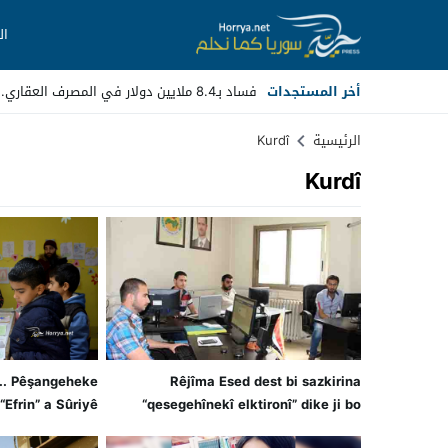
ال
أخر المستجدات
فساد بـ8.4 ملايين دولار في المصرف العقاري.. مسؤولون _
Stop
الرئيسية
Kurdî
Kurdî
Previous
Next
. Pêşangeheke
Rêjîma Esed dest bi sazkirina
 “Efrin” a Sûriyê
“qesegehînekî elktironî” dike ji bo
sîxoriyê li ser torên civakî bike