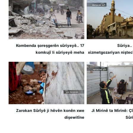
Kombenda şoreşgerên sûriyeyê.. 17
Sûriya..
komkujî li sûriyeyê meha
xizmetgozariyan nişte
novemberê/2018
neçar dike li ser 
Zarokan Sûrîyê ji hêvên konên xwe
Ji Mirinê ta Mirinê: 
dişewitîne
Sûr