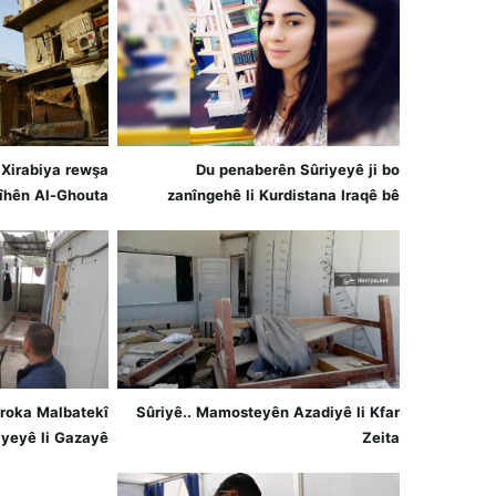
 Xirabiya rewşa
Du penaberên Sûriyeyê ji bo
cîhên Al-Ghouta
zanîngehê li Kurdistana Iraqê bê
koçberiya ber bi
behirbûn
taxên Şamê
Çîroka Malbatekî
Sûriyê.. Mamosteyên Azadiyê li Kfar
iyeyê li Gazayê
Zeita