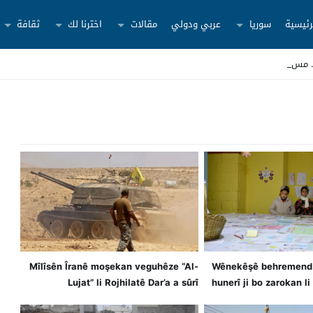
رئيسية
سوريا
عربي ودولي
مقالات
اخترنا لك
ثقافة
Mîlîsên Îranê moşekan veguhêze “Al-
Wênekêşê behremend.
Lujat” li Rojhilatê Dar’a a sûrî
hunerî ji bo zarokan li