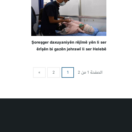
Şoreşger daxuyaniyên rêjîmê yên li ser
êrîşên bi gazên jehrawî li ser Helebê
red dikin
الصفحة 1 من 2
1
2
»