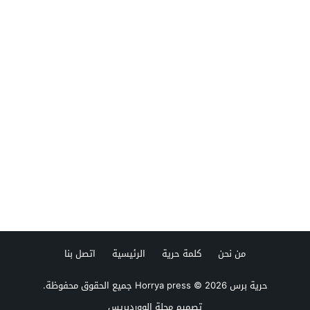
من نحن
كلمة حرية
الرئيسية
اتصل بنا
حرية برس Horrya press
© 2026 جميع الحقوق محفوظة.
تصميم
مجلة الووردبريس