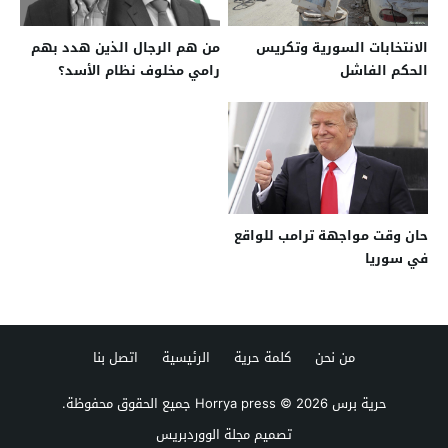
الانتخابات السورية وتكريس
من هم الرجال الذين هدد بهم
الحكم الفاشل
رامي مخلوف نظام الأسد؟
حان وقت مواجهة ترامب للواقع
في سوريا
من نحن
كلمة حرية
الرئيسية
اتصل بنا
حرية برس Horrya press
© 2026 جميع الحقوق محفوظة.
تصميم
مجلة الووردبريس