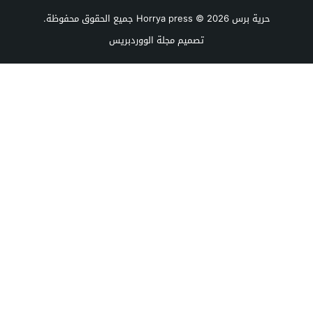
حرية برس Horrya press
© 2026 جميع الحقوق محفوظة.
تصميم
مجلة الووردبريس