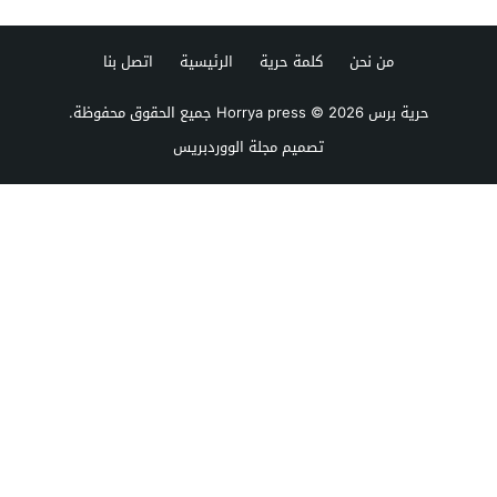
من نحن
كلمة حرية
الرئيسية
اتصل بنا
حرية برس Horrya press
© 2026 جميع الحقوق محفوظة.
تصميم
مجلة الووردبريس