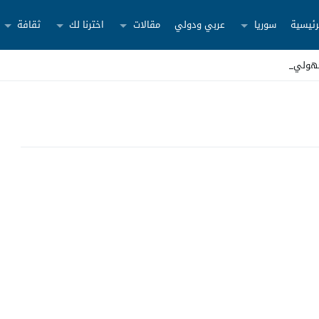
رئيسية
سوريا
عربي ودولي
مقالات
اخترنا لك
ثقافة
هولين _