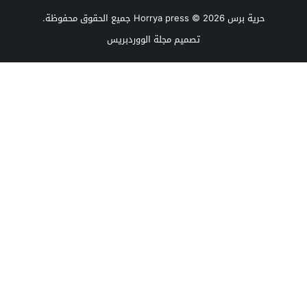
حرية برس Horrya press
© 2026 جميع الحقوق محفوظة.
تصميم
مجلة الووردبريس