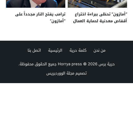
“أمازون” تحظى ببراءة اختراع
ترامب يفتح النار مجدداً على
أقفاص معدنية لحماية العمال
“أمازون”
من نحن
كلمة حرية
الرئيسية
اتصل بنا
حرية برس Horrya press
© 2026 جميع الحقوق محفوظة.
تصميم
مجلة الووردبريس