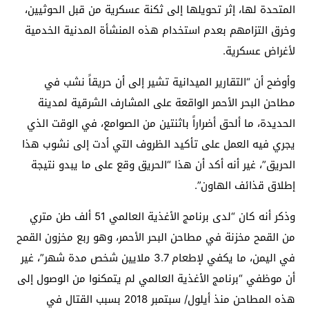
المتحدة لها، إثر تحويلها إلى ثكنة عسكرية من قبل الحوثيين،
وخرق التزامهم بعدم استخدام هذه المنشأة المدنية الخدمية
لأغراض عسكرية.
وأوضح أن “التقاریر الميدانية تشير إلى أن حریقاً نشب في
مطاحن البحر الأحمر الواقعة على المشارف الشرقیة لمدینة
الحدیدة، ما ألحق أضراراً باثنتین من الصوامع، في الوقت الذي
یجري فيه العمل على تأكید الظروف التي أدت إلى نشوب هذا
الحریق”، غير أنه أكد أن هذا “الحریق وقع على ما يبدو نتیجة
إطلاق قذائف الهاون”.
وذكر أنه كان “لدى برنامج الأغذیة العالمي 51 ألف طن متري
من القمح مخزنة في مطاحن البحر الأحمر، وهو ربع مخزون القمح
في اليمن، ما یكفي لإطعام 3.7 ملایین شخص مدة شهر”، غير
أن موظفي “برنامج الأغذیة العالمي لم یتمكنوا من الوصول إلى
هذه المطاحن منذ أيلول/ سبتمبر 2018 بسبب القتال في