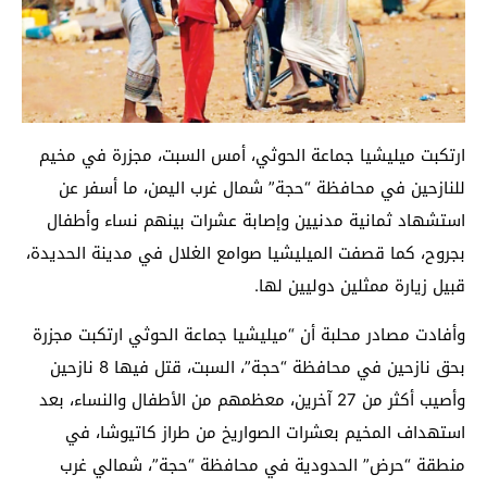
ارتكبت ميليشيا جماعة الحوثي، أمس السبت، مجزرة في مخيم
للنازحين في محافظة “حجة” شمال غرب اليمن، ما أسفر عن
استشهاد ثمانية مدنيين وإصابة عشرات بينهم نساء وأطفال
بجروح، كما قصفت الميليشيا صوامع الغلال في مدينة الحديدة،
قبيل زيارة ممثلين دوليين لها.
وأفادت مصادر محلبة أن “ميليشيا جماعة الحوثي ارتكبت مجزرة
بحق نازحين في محافظة “حجة”، السبت، قتل فيها 8 نازحين
وأصيب أكثر من 27 آخرين، معظمهم من الأطفال والنساء، بعد
استهداف المخيم بعشرات الصواريخ من طراز كاتيوشا، في
منطقة “حرض” الحدودية في محافظة “حجة”، شمالي غرب