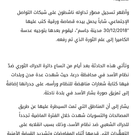
وأظهر تسجيل مصوّر تداوله ناشطون على شبكات التواصل
الإجتماعي، شاباً يحمل بيده قصاصة ورقية كتب عليها
“30/12/2018 مدينة جاسم”، ليقوم بعدها بتوجيه عدسة
الكاميرا إلى علم الثورة الذي تم رفعه.
وتأتي هذه الحادثة بعد أيام من اتساع دائرة الحراك الثوري ضدّ
نظام الأسد في محافظة درعا، حيث شهدت عدة مدن وبلدات
فيها كتابة شعارات مناهِضة للنظام ورأسه، على جدرانها إضافةً
إلى تمزيق صورة بشار الأسد في بلدة ناحتة.
يشار إلى أن المناطق التي تمت السيطرة عليها عن طريق
المصالحات والتسويات شهدت خلال الفترة الماضية تجدداً
للحراك الشعبي ضد نظام الأسد، وذلك بسبب انقلابه على
التعهُّدات التي قدمها أثناء المفاوضات وتشديد القبضة الأمنية