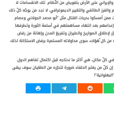
الإيراني على الأرض بتفويض من النّظام. تلك الانقسامات لا
والفرز الطائفي والتغيير الديموغرافي، لا نجد من يوجّه كلّ ذلك
يات ممن أمسكوا بحربات القتال مثل “أبو محمد الجولاني وعصام
قرار إعدامهم بعد انتهاء مساهمتهم في أسلمة الثورة وتطرفها
رّر لإطلاق الصواريخ والطيران وتفريغ المدن وإهانة من رفض
حميه من كل ّهؤلاء، سوى محاولاته المستمرة برفض الاستكانة لذلك
 في كلّ مكان، هي أكثر ما نحتاجه قبل اكتمال تفاهم الدول
إن كلّ من يعتبر الحلفاء ضرورة لتحرّره من الطغيان سوف يبقى
لبهلوانية”!