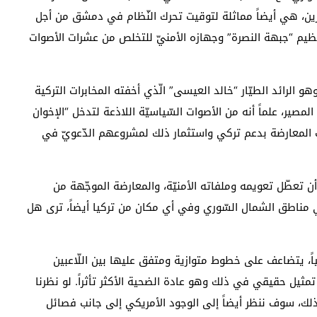
رين، هي أيضاً مماثلة لتوقيت تحرك النّظام في دمشق من أجل
يم “جبهة النصرة” وجهازه الأمنيّ للتخلص من عشرات الأصوات
هو الرائد الطيّار “خالد العيسى” الّذي أخفته المخابرات التركية
لمصير، علماً أنه من الأصوات السّياسيّة اللاذعة لتدخل “الإخوان
المعارضة بدعم تركي واستثمار ذلك لمشروعهم الدّعويّ في
أن تعطّل تعويمه وملفاته الأمنيّة، والمعارضة الموجّهة من
 مناطق الشمال السّوري وفي أي مكان من تركيا أيضاً، ترى هل
ياً، يتضاعف على خطوط متوازية ومتفق عليها بين اللّاعبين
ّ تمثيل حقيقي في ذلك وهو عادة الضحية الأكثر تأثراً. لو نظرنا
 ذلك، سوف ننظر أيضاً إلى الوجود الأمريكي إلى جانب فصائل