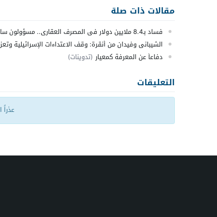
مقالات ذات صلة
فساد بـ8.4 ملايين دولار في المصرف العقاري.. مسؤولون سابقون أمام القضاء
الشيباني وفيدان من أنقرة: وقف الاعتداءات الإسرائيلية وتعزيز
دفاعاً عن المعرفة كمعيار
(تدوينات)
التعليقات
عذراً 