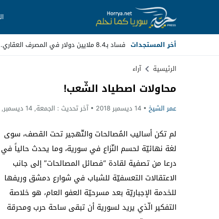
ال
أخر المستجدات
فساد بـ8.4 ملايين دولار في المصرف العقاري.. مسؤولون سابقون أ_
Stop
الرئيسية
آراء
محاولات اصطياد الشّعب!
Previous
عمر الشيخ
14 ديسمبر 2018
آخر تحديث :
الجمعة, 14 ديسمبر, 2018 - 1:08 مساءً
Next
لم تكن أساليب المُصالحات والتّهجير تحت القصف، سوى
لغة نهائيّة لحسم النّزاع في سورية، وما يحدث حالياً في
درعا من تصفية لقادة “فصائل المصالحات” إلى جانب
الاعتقالات التعسفيّة للشباب في شوارع دمشق وريفها
للخدمة الإجباريّة بعد مسرحيّة العفو العام، هو خلاصة
التفكير الّذي يريد لسورية أن تبقى ساحة حرب ومحرقة