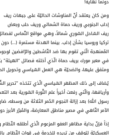
دونما نهاية!
ومن كان يعتقد أنّ المناوشات الحاليّة على جبهات ريف
إدلب الجنوبي وريف حماة الشمالي وريف حلب وبعض
ريف السّاحل السّوري شمالاً، وهي مواقع التّماس لفصائل 
تركيا وروسيا بشأن إدلب. بينما الهدنة مستمرة (…) دون أ
المُمنهجة الّتي تقوم بها ضد النّاشطين والرّافضين لوجود
في معبر مورك بريف حماة الّذي أخلته فصائل “الهيئة” بتو
ومتفق عليها، والضحيّة هي العمل السّياسي وتحويل الحياة
يُضاف إلى ذلك المظهر السّياسي الّذي تتخذه “تحرير ال
وأريافها، والّتي رفعت أخيراً علم الثّورة السّورية بعد التع
رسول الله) بعد إزالة النجوم الحُمر الثلاثة من وسطه، ضا
الآمر النّاهي في مصير مناطق المعارضة، والمُبرّر الأبرز 
إذاً فإنّ بداية مظاهر العفو المزعوم الّذي أطلقه النّظام 
العسكريّة لتوقف من تريده للخدمة في قوات النّظام. بال