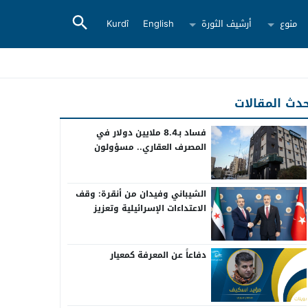
منوع
أرشيف الثورة
English
Kurdî
دث المقالات
فساد بـ8.4 ملايين دولار في
المصرف العقاري.. مسؤولون
سابقون أمام القضاء
الشيباني وفيدان من أنقرة: وقف
الاعتداءات الإسرائيلية وتعزيز
التعاون بين سوريا وتركيا
دفاعاً عن المعرفة كمعيار