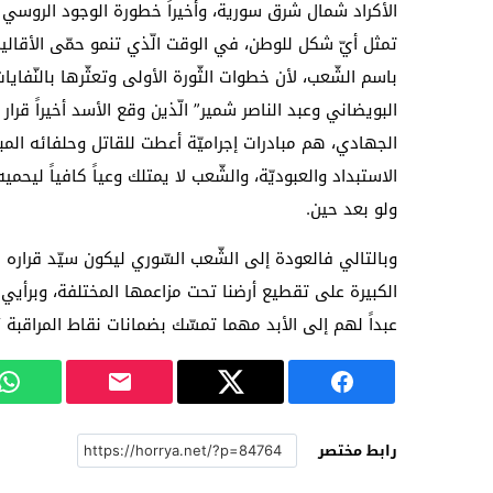
الأكراد شمال شرق سورية، وأخيراً خطورة الوجود الروسي و
تمثل أيّ شكل للوطن، في الوقت الّذي تنمو حمّى الأقاليم 
باسم الشّعب، لأن خطوات الثّورة الأولى وتعثّرها بالنّفا
البويضاني وعبد الناصر شمير” الّذين وقع الأسد أخيراً 
الجهادي، هم مبادرات إجراميّة أعطت للقاتل وحلفائه المب
الاستبداد والعبوديّة، والشّعب لا يمتلك وعياً كافياً لي
ولو بعد حين.
وبالتالي فالعودة إلى الشّعب السّوري ليكون سيّد قراره
الكبيرة على تقطيع أرضنا تحت مزاعمها المختلفة، وبرأيي 
عبداً لهم إلى الأبد مهما تمسّك بضمانات نقاط المراقبة “ا
رابط مختصر