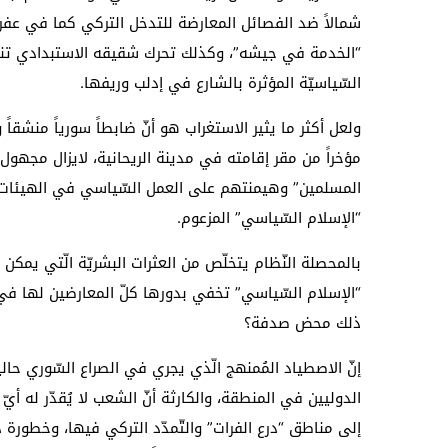
شمالاً ضد الفصائل المعارضة للتدخل التركي كما في عف
“الخدمة في جيشه”، وكذلك تحرك شقيقه الاستبدادي تنظ
السّياسيّة المؤثرة بالشارع في إدلب وريفها.
ولعل أكثر ما يثير الاستغراب هو أنّ ضابطاً سورياً منشقاً و
مؤخراً من مقر إقامته في مدينة الريحانية، لايزال مجهول ا
المسلمين” وهيمنتهم على العمل السّياسي في الهيئات 
“الإسلام السّياسي” المزعوم.
بالمحصلة النّظام يتخلّص من العثرات البشريّة الّتي يمكن 
“الإسلام السّياسي” تخفي بدورها كلّ المعارضين لها في
ذلك محض صدفة؟
إنّ الاصطياد المُمنهج الّذي يجري في الصراع السّوري حال
الدوليين في المنطقة، والكارثة أنّ الشعب لا يُقدّر له أي
إلى مناطق “درع الفرات” والتّمدّد التركي فيها، وخطورة