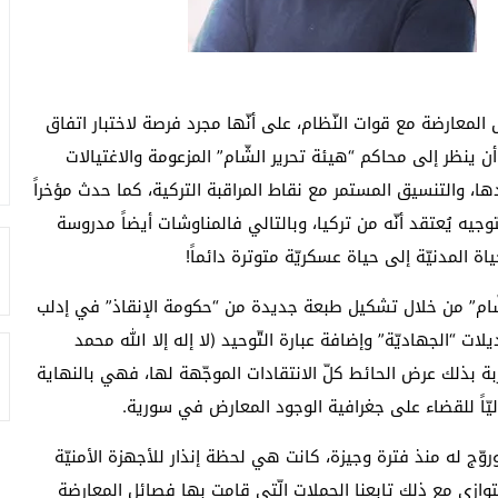
المعارضة مع قوات النّظام، على أنّها مجرد فرصة لاختبار اتفاق
ن ينظر إلى محاكم “هيئة تحرير الشّام” المزعومة والاغتيالات
ها، والتنسيق المستمر مع نقاط المراقبة التركية، كما حدث مؤخراً
جيه يُعتقد أنّه من تركيا، وبالتالي فالمناوشات أيضاً مدروسة
 المدنيّة إلى حياة عسكريّة متوترة دائماً!
شّام” من خلال تشكيل طبعة جديدة من “حكومة الإنقاذ” في إدلب
ديلات “الجهاديّة” وإضافة عبارة التّوحيد (لا إله إلا الله محمد
ربة بذلك عرض الحائط كلّ الانتقادات الموجّهة لها، فهي بالنهاية
دوليّاً للقضاء على جغرافية الوجود المعارض في سورية.
وروّج له منذ فترة وجيزة، كانت هي لحظة إنذار للأجهزة الأمنيّة
توازي مع ذلك تابعنا الحملات الّتي قامت بها فصائل المعارضة