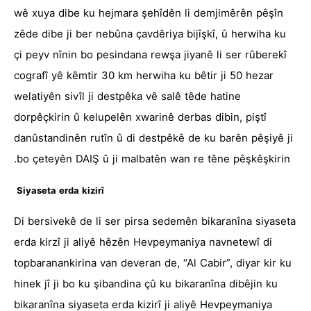
wê xuya dibe ku hejmara şehîdên li demjimêrên pêşîn
zêde dibe ji ber nebûna çavdêriya bijîşkî, û herwiha ku
çi peyv nînin bo pesindana rewşa jiyanê li ser rûberekî
cografî yê kêmtir 30 km herwiha ku bêtir ji 50 hezar
welatiyên sivîl ji destpêka vê salê têde hatine
dorpêçkirin û kelupelên xwarinê derbas dibin, piştî
danûstandinên rutîn û di destpêkê de ku barên pêşiyê ji
bo çeteyên DAIŞ û ji malbatên wan re têne pêşkêşkirin.
Siyaseta erda kizirî
Di bersivekê de li ser pirsa sedemên bikaranîna siyaseta
erda kirzî ji aliyê hêzên Hevpeymaniya navnetewî di
topbaranankirina van deveran de, “Al Cabir”, diyar kir ku
hinek jî ji bo ku şibandina çû ku bikaranîna dibêjin ku
bikaranîna siyaseta erda kizirî ji aliyê Hevpeymaniya