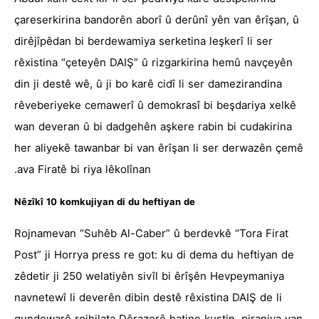
çareserkirina bandorên aborî û derûnî yên van êrîşan, û
dirêjîpêdan bi berdewamiya serketina leşkerî li ser
rêxistina “çeteyên DAIŞ” û rizgarkirina hemû navçeyên
din ji destê wê, û ji bo karê cidî li ser damezirandina
rêveberiyeke cemawerî û demokrasî bi beşdariya xelkê
wan deveran û bi dadgehên aşkere rabin bi cudakirina
her aliyekê tawanbar bi van êrîşan li ser derwazên çemê
ava Firatê bi riya lêkolînan.
Nêzîkî 10 komkujiyan di du heftiyan de
Rojnamevan “Suhêb Al-Caber” û berdevkê “Tora Firat
Post” ji Horrya press re got: ku di dema du heftiyan de
zêdetir ji 250 welatiyên sivîl bi êrîşên Hevpeymaniya
navnetewî li deverên dibin destê rêxistina DAIŞ de li