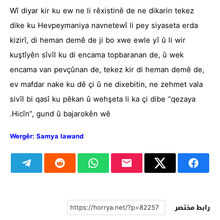
Wî diyar kir ku ew ne li rêxistinê de ne dikarin tekez
dike ku Hevpeymaniya navnetewî li pey siyaseta erda
kizirî, di heman demê de ji bo xwe ewle yî û li wir
kuştîyên sîvîl ku di encama topbaranan de, û wek
encama van pevçûnan de, tekez kir di heman demê de,
ev mafdar nake ku dê çi û ne dixebitin, ne zehmet vala
sivîl bi qasî ku pêkan û wehşeta li ka çi dibe “qezaya
Hicîn”, gund û bajarokên wê.
Wergêr: Samya lawand
رابط مختصر