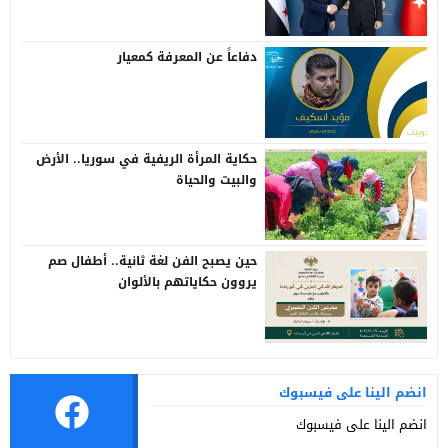
دفاعاً عن المعرفة كمعيار
حكاية المرأة الريفية في سوريا.. الأرض
والبيت والحياة
حين يصبح الفن لغة ثانية.. أطفال صم
يروون حكاياتهم بالألوان
انضم الينا على فيسبوك
انضم الينا على فيسبوك