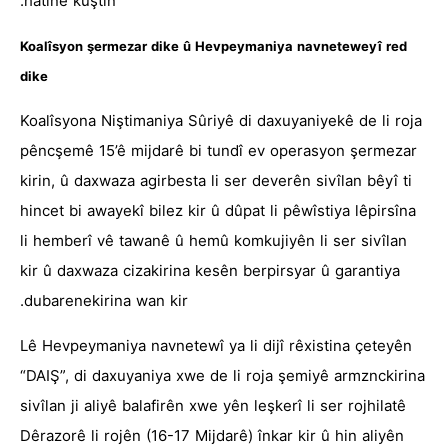
hatine kuştin.
Koalîsyon şermezar dike û Hevpeymaniya navneteweyî red
dike
Koalîsyona Niştimaniya Sûriyê di daxuyaniyekê de li roja
pêncşemê 15’ê mijdarê bi tundî ev operasyon şermezar
kirin, û daxwaza agirbesta li ser deverên sivîlan bêyî ti
hincet bi awayekî bilez kir û dûpat li pêwîstiya lêpirsîna
li hemberî vê tawanê û hemû komkujiyên li ser sivîlan
kir û daxwaza cizakirina kesên berpirsyar û garantiya
dubarenekirina wan kir.
Lê Hevpeymaniya navnetewî ya li dijî rêxistina çeteyên
“DAIŞ”, di daxuyaniya xwe de li roja şemiyê armznckirina
sivîlan ji aliyê balafirên xwe yên leşkerî li ser rojhilatê
Dêrazorê li rojên (16-17 Mijdarê) înkar kir û hin aliyên