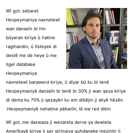
Wî got: sebaret
Hevpeymaniya navnetewî
wan danasîn bi hin
bûyeran kiriye û hatine
ragihandin, û lîsteyek di
destê me de heye û me
ligel database
Hevpeymaniya
navnetewî barawerd kiriye, û diyar bû ku bi tenê
Hevpeymaniyê danasîn bi tenê bi 30% ji wan qeza kiriye
di dema ku 70% ji qezayên ku em dibêjin ji aliyê hêzên
Hevpeymaniyê nehatine pêkanîn, lê ew red dikin.
Wî got, me daxwaza ji wezareta derve ya dewleta
Amerîkayê kiriye li ser giringiya guhdaneke mezintir li