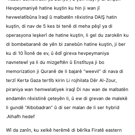
Hevpeymaniyê hatine kuştin ku hin ji wan jî
hevwelatîbûna îraqî û malbatên rêxistina DAIŞ hatin
kuştin, di nav de 5 kes bi tenê di meha pêşî ya di
operasyona leşkerî de hatine kuştin, li gel du zarokên ku
di bombebaranê de yên bi zanebûn hatine kuştin, ji ber
ku di 10 Îlonê de ev, û êdî gireva hevpeymaniya
navnetewî ya li du mizgeftên û Enstîtuya ji bo
memorization ji Quranê de li bajarê “weevil” di nava di
terzî Kerta Gaza tertîb kirin Li rojhilata Dêr Al-Zour,
piraniya wan hemwelatiyek iraqî Di nav wan de malbatên
endamên rêxistinê çeteyên li, û ew di grevan de malekê
li gundê “Albobadran” û di ser malan de li ser hybrid
Alhafh hedef.
Wî da zanîn, ku xelkê herêmê di bêrîka Firatê eastern