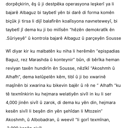
dorpêçkirin, êş û ji destpêka operasyona leşkerî ya li
bajarê Albaguz bi taybetî yên bi darê di forma komên
biçûk ji tirsa li dijî balafirên koalîsyona navneteweyî, bi
taybetî jî dema ku ji bo milîsên “hêzên demokratîk ên
Sûriyeyê” û kontrola bajarê Albaguz û parçeyên Sousse.
Wî diyar kir ku malbatên ku niha li herêmên “epispadias
Baguz, rez Marashda û konteynir” bûn, di bêrîka heman
reviyan taxên hundirîn ên Sousse, nêzîkî “Akoshmh û
Alhafh”, dema kelûpelên kêm, tibî û ji bo xwarinê
maşînên bi xwarina ku bikevin bajêr û rê ne ” Alhafh “ku
tê texmînkirin ku hejmara welatiyên sivîl in ku li ser
4,000 jinên sivîl û zarok, di dema ku yên din, hejmara
kesên sivîl li beşên din yên şehîdan li Mtozein”
Akoshmh, û Albobadran, û weevil “li gorî texmînan,