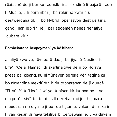
rêxistinê de ji ber ku radestkirina rêxistinê li bajarê Iraqê
li Mûsilê, û li beramber ji bo rêkirina xwarin û
destwerdana tibî ji bo Hybrid, operasyon dest pê kir û
çend jinan jêbirin, lê ji ber sedemên nenas nehatiye
dubare kirin.
Bombebarana hevpeymanî ya bê bihane
Ji aliyê xwe ve, rêveberê dad ji bo jiyanê “Justice for
Life”, “Celal Hamad” di axaftina xwe de ji bo Horrya
press bal kişand, ku nimûneyên sereke yên teqîna ku ji
bo rûxandina mexdûrên birin topbaranan de ji gundê
“El-sûsê” û “Hecîn” wî ye, û nîşan kir ku bombe li ser
malperên sivîl bû bi bi sivîl qerebalix çi jî li hejmara
mexdûran ne diyar e ji ber du tiştan e: yekem de nikarin
li van kesan di nava têkiliyê bi berdewamî e, û ya duyem