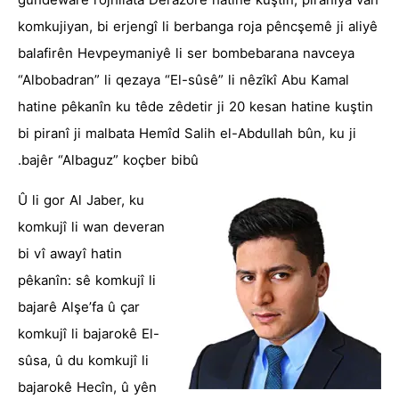
gundewarê rojhilata Dêrazorê hatine kuştin, piraniya van
komkujiyan, bi erjengî li berbanga roja pêncşemê ji aliyê
balafirên Hevpeymaniyê li ser bombebarana navceya
“Albobadran” li qezaya “El-sûsê” li nêzîkî Abu Kamal
hatine pêkanîn ku têde zêdetir ji 20 kesan hatine kuştin
bi piranî ji malbata Hemîd Salih el-Abdullah bûn, ku ji
bajêr “Albaguz” koçber bibû.
Û li gor Al Jaber, ku
komkujî li wan deveran
bi vî awayî hatin
pêkanîn: sê komkujî li
bajarê Alşe’fa û çar
komkujî li bajarokê El-
sûsa, û du komkujî li
bajarokê Hecîn, û yên