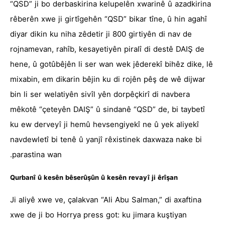
“QSD” ji bo derbaskirina kelupelên xwarinê û azadkirina
rêberên xwe ji girtîgehên “QSD” bikar tîne, û hin agahî
diyar dikin ku niha zêdetir ji 800 girtiyên di nav de
rojnamevan, rahîb, kesayetiyên piralî di destê DAIŞ de
hene, û gotûbêjên li ser wan wek jêderekî bihêz dike, lê
mixabin, em dikarin bêjin ku di rojên pêş de wê dijwar
bin li ser welatiyên sivîl yên dorpêçkirî di navbera
mêkotê “çeteyên DAIŞ” û sindanê “QSD” de, bi taybetî
ku ew derveyî ji hemû hevsengiyekî ne û yek aliyekî
navdewletî bi tenê û yanjî rêxistinek daxwaza nake bi
parastina wan.
Qurbanî û kesên bêserûşûn û kesên revayî ji êrîşan
Ji aliyê xwe ve, çalakvan “Ali Abu Salman,” di axaftina
xwe de ji bo Horrya press got: ku jimara kuştiyan