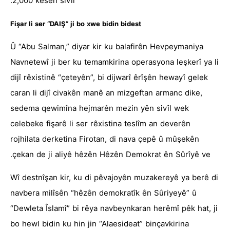
2,000 kesên sivîl.
Fişar li ser “DAIŞ” ji bo xwe bidin bidest
Û “Abu Salman,” diyar kir ku balafirên Hevpeymaniya
Navnetewî ji ber ku temamkirina operasyona leşkerî ya li
dijî rêxistinê “çeteyên”, bi dijwarî êrîşên hewayî gelek
caran li dijî civakên manê an mizgeftan armanc dike,
sedema qewimîna hejmarên mezin yên sivîl wek
celebeke fişarê li ser rêxistina teslîm an deverên
rojhilata derketina Firotan, di nava çepê û mûşekên
çekan de ji aliyê hêzên Hêzên Demokrat ên Sûrîyê ve.
Wî destnîşan kir, ku di pêvajoyên muzakereyê ya berê di
navbera milîsên “hêzên demokratîk ên Sûriyeyê” û
“Dewleta Îslamî” bi rêya navbeynkaran herêmî pêk hat, ji
bo hewl bidin ku hin jin “Alaesideat” binçavkirina