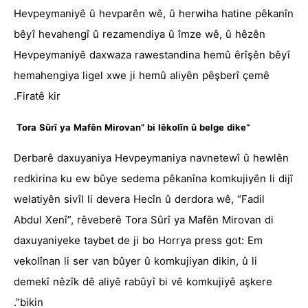
Hevpeymaniyê û hevparên wê, û herwiha hatine pêkanîn
bêyî hevahengî û rezamendiya û îmze wê, û hêzên
Hevpeymaniyê daxwaza rawestandina hemû êrîşên bêyî
hemahengiya ligel xwe ji hemû aliyên pêşberî çemê
Firatê kir.
“Tora Sûrî ya Mafên Mirovan” bi lêkolîn û belge dike
Derbarê daxuyaniya Hevpeymaniya navnetewî û hewlên
redkirina ku ew bûye sedema pêkanîna komkujiyên li dijî
welatiyên sivîl li devera Hecîn û derdora wê, “Fadil
Abdul Xenî”, rêveberê Tora Sûrî ya Mafên Mirovan di
daxuyaniyeke taybet de ji bo Horrya press got: Em
vekolînan li ser van bûyer û komkujiyan dikin, û li
demekî nêzîk dê aliyê rabûyî bi vê komkujiyê aşkere
bikin”.