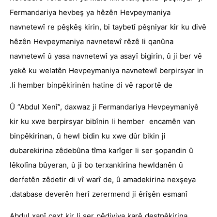
Fermandariya hevbeş ya hêzên Hevpeymaniya
navnetewî re pêşkêş kirin, bi taybetî pêşniyar kir ku divê
hêzên Hevpeymaniya navnetewî rêzê li qanûna
navnetewî û yasa navnetewî ya asayî bigirin, û ji ber vê
yekê ku welatên Hevpeymaniya navnetewî berpirsyar in
li hember binpêkirinên hatine di vê raportê de.
Û “Abdul Xenî”, daxwaz ji Fermandariya Hevpeymaniyê
kir ku xwe berpirsyar bibînin li hember encamên van
binpêkirinan, û hewl bidin ku xwe dûr bikin ji
dubarekirina zêdebûna tîma karîger li ser şopandin û
lêkolîna bûyeran, û ji bo terxankirina hewldanên û
derfetên zêdetir di vî warî de, û amadekirina nexşeya
database deverên herî zerermend ji êrîşên esmanî.
Abdul xanî cext kir li ser pêdiviya karê destpêkirina