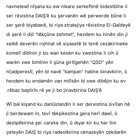
navnetewî nîşana ku ew nikare serkeftinê bidestbîne li
ser rêxistina DAIŞ’ê ku şervanên wê perwerde bûne li
ser şerê biyabanê, bi riya stratejiya rêxistina El-Qaîdeyê
di şerê li dijî “têkçûna zehmet”, hevdem ku hinên din ji
xelkê deverên rojhilat vê siyasetê bi tenê cezakirineke
komelî dibînin ji bo wan kesên ku xwestine li cih û
warên xwe bimînin li şûna girtîgehên “QSD” yên
nîjadperestî, yên bi navê “kampan” hatine binavkirin, û
hevdem ku endamên van milîsên bi xwe dibêjin ku ev
rêbaz baştirîn rê ye ji bo jinavbirina DAIŞ’ê.
Wî bal kişand ku danûstandin li ser derxistina sivîlan hê
jî berdewam in, tevî têkşikestina gera herî dawî, û
destpêkirina şer careke din, û diyar kir ku her tim
çeteyên DAIŞ bi riya radestkirina cenazeyên çekdarên