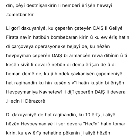
din, bêyî destnîşankirin li hemberî êrîşên hewayî
tometbar kir.
Li gorî daxuyaniyê, ku çeperên çeteyên DAIŞ li Geliyê
Firata navîn hatibûn bombebaran kirin û ku ew êrîş hatin
di çarçoveya operasyoneke bejayî de, ku hêzên
hevpeyman çeperên DAIŞ bi armancên rewa dibînin û ti
kesên sivîl li deverê nebûn di dema êrîşan de û di
heman demê de, ku ji hindek çavkaniyên çapemeniyê
hat ragihandin ku hin kesên sivîl hatin kuştin bi êrîşên
Hevpeymaniya Navnetewî li dijî çeperên DAIŞ li devera
Hecîn li Dêrazorê.
Di daxuyaniyê de hat ragihandin, ku 10 êrîş ji aliyê
hêzên Hevpeymaniyê li ser devera “Hecîn” hatin tomar
kirin, ku ew êrîş nehatine pêkanîn ji aliyê hêzên