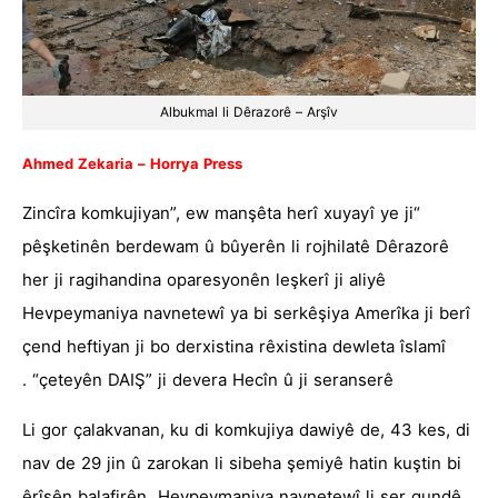
Albukmal li Dêrazorê – Arşîv
Ahmed Zekaria – Horrya Press
“Zincîra komkujiyan”, ew manşêta herî xuyayî ye ji
pêşketinên berdewam û bûyerên li rojhilatê Dêrazorê
her ji ragihandina oparesyonên leşkerî ji aliyê
Hevpeymaniya navnetewî ya bi serkêşiya Amerîka ji berî
çend heftiyan ji bo derxistina rêxistina dewleta îslamî
“çeteyên DAIŞ” ji devera Hecîn û ji seranserê .
Li gor çalakvanan, ku di komkujiya dawiyê de, 43 kes, di
nav de 29 jin û zarokan li sibeha şemiyê hatin kuştin bi
êrîşên balafirên Hevpeymaniya navnetewî li ser gundê