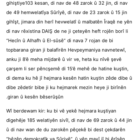
gihiştiye103 kesan, di nav de 48 zarok û 32 jin, di nav
de 49 hemwelatîya Sûrîyê, di nav de 23 zarok û 15 jin
gihîşt, jimara din herî hevwelatî û malbatên Îraqê ne yên
di nav rêxistina DAIŞ de ne ji çeteyên heft rojên borî li
“Hecîn û Alhafh û El-sûsê” di nava 7 rojan de bi
topbarana giran ji balafirên Hevpeymaniya navnetewî,
anku ji 8’ê meha mijdarê û vir ve, heta ku nîvê şevê
çarşem li ser pêncşemê di 15’ê mehê de hatine kuştin,
di dema ku hê jî hejmara kesên hatin kuştin zêde dibe û
dibe zêdetir bibe ji ku hejmarek mezin heye ji birînên
giran û kesên bêserûşûn.
Wî berdewam kir: ku bi vê yekê hejmara kuştiyan
digehêje 185 welatiyên sivîl, di nav de 69 zarok û 44 jin
û di nav wan de du zarokên pêçekê bi dest çekdarên
“hêzên demokratîk ya Sûriyê”, û yên mayî jî bi êrîşên