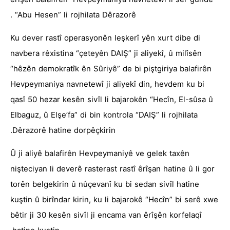
“Abu Hesen” li rojhilata Dêrazorê .
Ku dever rastî operasyonên leşkerî yên xurt dibe di
navbera rêxistina “çeteyên DAIŞ” ji aliyekî, û milîsên
“hêzên demokratîk ên Sûriyê” de bi piştgiriya balafirên
Hevpeymaniya navnetewî ji aliyekî din, hevdem ku bi
qasî 50 hezar kesên sivîl li bajarokên “Hecîn, El-sûsa û
Elbaguz, û Elşe’fa” di bin kontrola “DAIŞ” li rojhilata
Dêrazorê hatine dorpêçkirin.
Û ji aliyê balafirên Hevpeymaniyê ve gelek taxên
nişteciyan li deverê rasterast rastî êrîşan hatine û li gor
torên belgekirin û nûçevanî ku bi sedan sivîl hatine
kuştin û birîndar kirin, ku li bajarokê “Hecîn” bi serê xwe
bêtir ji 30 kesên sivîl ji encama van êrîşên korfelaqî