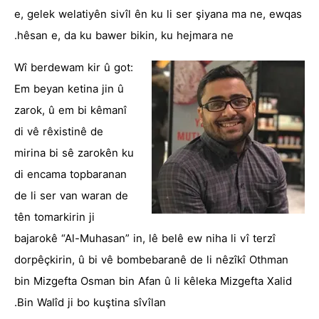
e, gelek welatiyên sivîl ên ku li ser şiyana ma ne, ewqas
hêsan e, da ku bawer bikin, ku hejmara ne.
Wî berdewam kir û got:
Em beyan ketina jin û
zarok, û em bi kêmanî
di vê rêxistinê de
mirina bi sê zarokên ku
di encama topbaranan
de li ser van waran de
tên tomarkirin ji
bajarokê “Al-Muhasan” in, lê belê ew niha li vî terzî
dorpêçkirin, û bi vê bombebaranê de li nêzîkî Othman
bin Mizgefta Osman bin Afan û li kêleka Mizgefta Xalid
Bin Walîd ji bo kuştina sîvîlan.