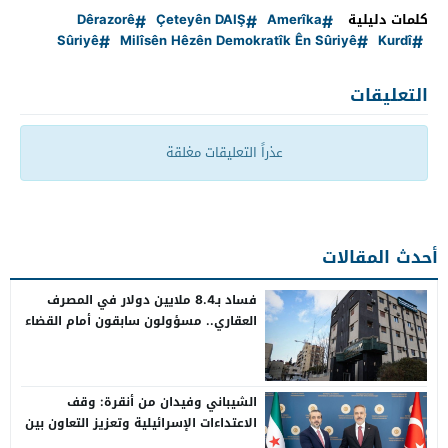
كلمات دليلية
Amerîka
Çeteyên DAIŞ
Dêrazorê
Sûriyê
Milîsên Hêzên Demokratîk Ên Sûriyê
Kurdî
التعليقات
عذراً التعليقات مغلقة
أحدث المقالات
فساد بـ8.4 ملايين دولار في المصرف
العقاري.. مسؤولون سابقون أمام القضاء
الشيباني وفيدان من أنقرة: وقف
الاعتداءات الإسرائيلية وتعزيز التعاون بين
سوريا وتركيا