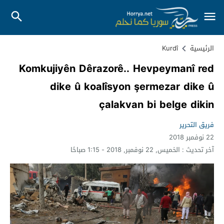
الرئيسية
Kurdî
Komkujiyên Dêrazorê.. Hevpeymanî red
dike û koalîsyon şermezar dike û
çalakvan bi belge dikin
فريق التحرير
22 نوفمبر 2018
آخر تحديث :
الخميس, 22 نوفمبر, 2018 - 1:15 صباحًا