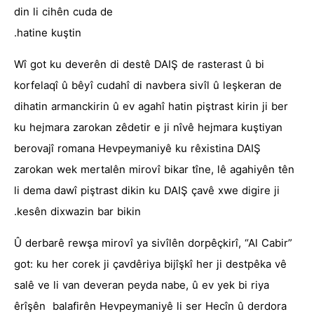
din li cihên cuda de
hatine kuştin.
Wî got ku deverên di destê DAIŞ de rasterast û bi
korfelaqî û bêyî cudahî di navbera sivîl û leşkeran de
dihatin armanckirin û ev agahî hatin piştrast kirin ji ber
ku hejmara zarokan zêdetir e ji nîvê hejmara kuştiyan
berovajî romana Hevpeymaniyê ku rêxistina DAIŞ
zarokan wek mertalên mirovî bikar tîne, lê agahiyên tên
li dema dawî piştrast dikin ku DAIŞ çavê xwe digire ji
kesên dixwazin bar bikin.
Û derbarê rewşa mirovî ya sivîlên dorpêçkirî, “Al Cabir”
got: ku her corek ji çavdêriya bijîşkî her ji destpêka vê
salê ve li van deveran peyda nabe, û ev yek bi riya
êrîşên balafirên Hevpeymaniyê li ser Hecîn û derdora