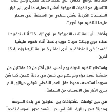
مهاجمة مواقع “داعش” في محيط مدينة هجين، ولكن غياب
التنسيق مع القوات الأمريكية أفشل العملية، ما أدى إلى فرار
المليشيات الكردية بشكل جماعي من المنطقة التي سيطر
عليها التنظيم مرة أخرى”.
وأضافت أن المقاتلات الأمريكية من نوع “إف-16” أثناء توفيرها
غطاء جوي وجهت ضربات جوية بالخطأ أثناء هجوم مليشيا
“قسد” في المنطقة، ما أدى لمقتل 6 من مقاتليها وإصابة 15
آخرين.
واستطاع تنظيم الدولة يوم أمس، قتل أكثر من 10 مقاتلين من
مليشيا قسد جراء وقوعهم في كمين في بادية هجين، كما شن
هجوماً استهدف محيط حقل العمر النفطي شرقي ديرالزور قام
بحرق الأبار قبل الانسحاب من المنطقة.
في حين تواصلت الاشتباكات بين الطرفين في بلدة السوسة
ومدينة هجين بالريف الشرقي، حيث شهد محور السوسة تقدماً