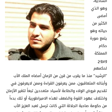
السادية،
وهو الذي
أمضى
الكثير من
حياته وهو
يلمع صورة
حكام
المملكة
ويروج
لحكمهم
“الرشيد” منذ ما يقرب من قرن من الزمان أمضاه الملك الأب
وأبنائه المتعاقبون، ممن يعرفون القراءة وممن لايعرفون في
تقديم فروض الولاء والطاعة لأسياد متعددين تبعاً لتغير الأزمان
واختلاف عهود القوة والضعف لهذه الامبراطورية أو تلك بدءاً
من حكومة صاحبة الجلالة التي كانت ترسل لعبد العزيز الأب