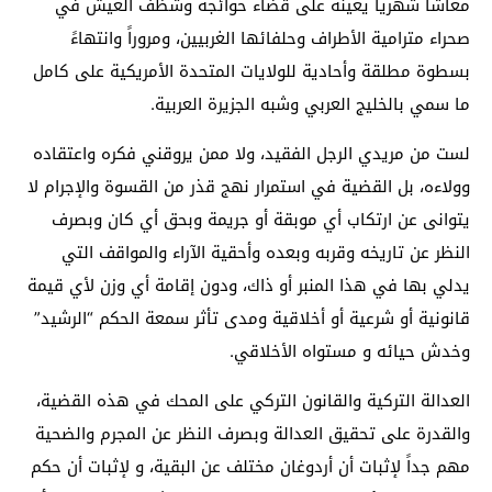
معاشاً شهرياً يعينه على قضاء حوائجه وشظف العيش في
صحراء مترامية الأطراف وحلفائها الغربيين، ومروراً وانتهاءً
بسطوة مطلقة وأحادية للولايات المتحدة الأمريكية على كامل
ما سمي بالخليج العربي وشبه الجزيرة العربية.
لست من مريدي الرجل الفقيد، ولا ممن يروقني فكره واعتقاده
وولاءه، بل القضية في استمرار نهج قذر من القسوة والإجرام لا
يتوانى عن ارتكاب أي موبقة أو جريمة وبحق أي كان وبصرف
النظر عن تاريخه وقربه وبعده وأحقية الآراء والمواقف التي
يدلي بها في هذا المنبر أو ذاك، ودون إقامة أي وزن لأي قيمة
قانونية أو شرعية أو أخلاقية ومدى تأثر سمعة الحكم “الرشيد”
وخدش حيائه و مستواه الأخلاقي.
العدالة التركية والقانون التركي على المحك في هذه القضية،
والقدرة على تحقيق العدالة وبصرف النظر عن المجرم والضحية
مهم جداً لإثبات أن أردوغان مختلف عن البقية، و لإثبات أن حكم