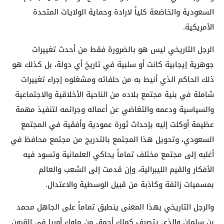
السعودية والخاضعة كلياً لارادة وحماية الولايات المتحدة
الأمريكية.
الرجل التاريخي ليس هو بالضرورة فقط من أحدث تغييرات
جوهرية إيجابية كانت أو سلبية في تاريخ أي دولة، بل كذلك هو
ذلك الحاكم الذي أنيط به من حلفائه ومشغلوه إجراء تغييرات
شاملة في بنية مجتمع بلاده من الناحية الأخلاقية والاجتماعية
والسياسية ودعمه والتغاضي عن أعماله وجرائمه لتنفيذ مهمة
عظيمة أوكلت إليه بإحداث ثورة عمودية وأفقية في المجتمع
السعودي، وتحويل هذا المجتمع بالتدريج من مجتمع محافظ في
أغلبه إلى مجتمع مختلف تماماً يحاكي العلمانية وتسود فيه
الأفكار والقيم الليبرالية، وإن قدمت إلى الشعب والعالم
بمسميات زائفة وكاذبة من قبيل الوسطية والاعتدال.
والرجل التاريخي بهذا المعنى ينطبق تماماً على الجاهل محمد
بن سلمان والذي يتصرف كملك أحمق من ملوك أوربا في القرون