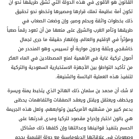
القانون هو الأقوى في هذه الدولة التي تشق طريقها نحو أن
تكون أمة عظيمة تملك قرارها ومصيرها وتخطو نحو تحقيق
ذلك بخطوات واثقة وبحلم وصبر، وإن وضعت الصعاب في
طريقها وتآمر الغرب والشرق على منعها من أن تعود رقماً صعباً
ومؤثراً في الإقليم والعالم، وإظهار حقيقة ما جرى لجمال
خاشقجي وبثقة ودون مواربة أو تسييس، وهو المنحدر من
أصول تركية غاية في الأهمية لمنع المصطادين في الماء العكر
من تأكيد التواطؤ بين الأجهزة الاستخبارية السعودية والتركية
لتنفيذ هذه العملية البائسة والشنيعة.
لا شك أن محمد بن سلمان ذلك الهائج الذي يتخبط يمنة ويسرة
ويخطف ويعتقل ويقتل ويعقد الصفقات والتفاهمات يحظى
بدعم كبير من مشغليه الأمريكيين وتوابعهم، ولعل هذه الجريمة
هي بالون اختبار وإحراج مقصود لتركيا ومدى قدرتها على
الحسم بتنفيذ قوانينها وعدالتها وإن كلفها ذلك مشاكل
وصعوبات في علاقاتها الدبلوماسية مع دولة إقليمية بحجم