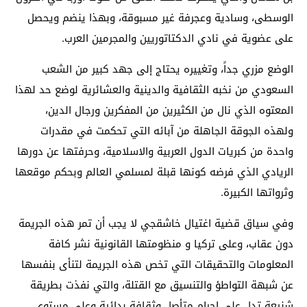
الوسطى، وسادية وعجرفة غير مسبوقة، وبهذا ينضم ويحصل
على عضوية في نادي الدكتاتوريين والمجرمين العرب.
الوضع مزري جداً، وتغييره يحتاج إلى جهد كبير من الشعب
السعودي من نخبه الثقافية والدينية والعشائرية لوضع حد لهذا
المعتوه الذي نال من الكثيرين من المفكرين ورجال الدين،
ولهذه الجوقة الجاهلة من آبائه التي تحكمت في مقدرات
واحدة من كبريات الدول العربية والاسلامية، وحرفتها عن دورها
الريادي الذي فرضه كونها قبلة لمسلمي العالم وبحكم موقعها
وثرواتها الكبيرة.
وفي سياق قضية اغتيال خاشقجي لا يجب أن تمر هذه الجريمة
دون عقاب، وعلى تركيا و منظومتها القانونية نشر كافة
المعلومات والتحقيقات التي تخص هذه الجريمة لتنأى بنفسها
عن شبهة التواطؤ والتنسيق مع القتلة، والتي نفذت بطريقة
شنيعة تدل على إجرام متأصل وثقافة بدائية وعلى مستوى