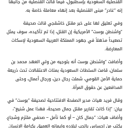
القنصلية السعودية بإسطنبول، فيما قالت القنصلية من جانبها
إنه “غادر” مبنى القنصلية بعد إنهاء معاملة خاصة به.
وفي تعليق لها على خبر مقتل خاشقجي قالت صحيفة
“واشنطن بوست” الأمريكية إن القتل، إذا تم تأكيده، سوف يمثل
تصعيداً مذهلاً في جهود المملكة العربية السعودية لإسكات
المعارضة.
وأضافت “واشنطن بوست أنه بتوجيه من ولي العهد محمد بن
سلمان، قامت السلطات السعودية بمئات الاعتقالات تحت ذريعة
حماية الأمن القومي، شملت رجال دين، ورجال أعمال، وحتى
المدافعين عن حقوق المرأة.
وقال فريد هيات مدير الصفحة الافتتاحية لصحيفة “بوست” في
بيان: “إذا كانت تقارير مقتل جمال صحيحة، فهذا عمل شنيع”،
وأضاف هيات: “جمال كان – أو كما نأمل – صحفي ملتزم وشجاع.
يكتب من إحساس بالحب لبلاده وإيمانه العميق بكرامة الإنسان