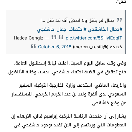
قتل”.
جمال لم يقتل ولا اصدق أنه قد قتل …!
#جمال_الخاشقجي
#اختطاف_جمال_خاشقجي
— Hatice Cengiz
pic.twitter.com/5SHyIEqqiT
خديجة (@mercan_resifi)
October 6, 2018
وفي وقت سابق اليوم السبت، أعلنت نيابة إسطنبول العامة،
فتح تحقيق في قضية اختفاء خاشقجي. بحسب وكالة الأناضول.
والأربعاء الماضي، استدعت وزارة الخارجية التركية، السفير
السعودي لدى أنقرة وليد بن عبد الكريم الخريجي، للاستفسار
عن وضع خاشقجي.
يشار إلى أن متحدث الرئاسة التركية إبراهيم قالن، الأربعاء، إن
المعلومات التي وردتهم إلى الآن تفيد بوجود خاشقجي في