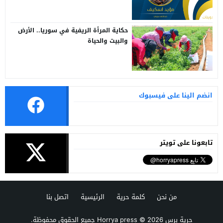
حكاية المرأة الريفية في سوريا.. الأرض
والبيت والحياة
انضم الينا على فيسبوك
تابعونا على تويتر
من نحن
كلمة حرية
الرئيسية
اتصل بنا
حرية برس Horrya press
© 2026 جميع الحقوق محفوظة.