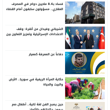
فساد بـ8.4 ملايين دولار في المصرف
العقاري.. مسؤولون سابقون أمام القضاء
الشيباني وفيدان من أنقرة: وقف
الاعتداءات الإسرائيلية وتعزيز التعاون بين
سوريا وتركيا
دفاعاً عن المعرفة كمعيار
حكاية المرأة الريفية في سوريا.. الأرض
والبيت والحياة
حين يصبح الفن لغة ثانية.. أطفال صم
يروون حكاياتهم بالألوان