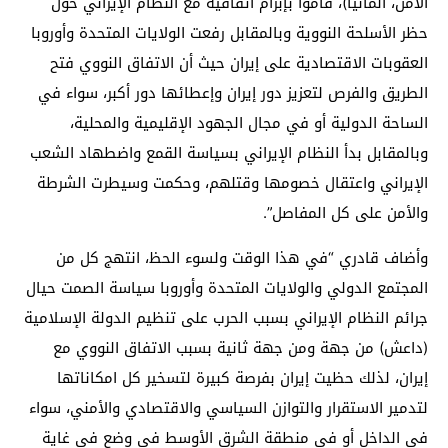
الأمن، ألمانيا)، قاموا بإبرام اتفاقية مع النظام الإيراني حول
حظر الأسلحة النووية وبالمقابل رفعت الولايات المتحدة وأوروبا
العقوبات الاقتصادية على إيران حيث أن الاتفاق النووي فتح
الطريق والفرص لتعزيز دور إيران وإعطائها دور أكبر، سواء في
الساحة الدولية أو في مجال الجهود الإقليمية والمحلية،
وبالمقابل بدأ النظام الإيراني بسياسة القمع واضطهاد الشعب
الإيراني واعتقال خصومها وقتلهم، وحكمت وسيطرت الشرطة
والأمن على كل المفاصل”.
وأضاف قادري “في هذا الوقت ولسوء الحظ، انتهج كل من
المجتمع الدولي والولايات المتحدة وأوروبا سياسة الصمت حيال
جرائم النظام الإيراني بسبب الحرب على تنظيم الدولة الإسلامية
(داعش) من جهة ومن جهة ثانية بسبب الاتفاق النووي مع
إيران، لذلك حظيت إيران بفرصة كبيرة لتسخير كل امكاناتها
لتدمير الاستقرار والتوازن السياسي والاقتصادي والأمني، سواء
في الداخل أو في منطقة الشرق الأوسط في وضع في غاية