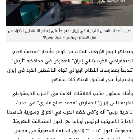
اضراب أصحاب المحال التجارية في إيران احتجاجاً على إعدام الناشطين الأكراد من
قبل النظام الإيراني – حرية برس©
وتظاهر اليوم الأربعاء، المئات من كوادر وأنصار “منظمة الحزب
الديمقراطي الكردستاني إيران” المعارض في محافظة “أربيل”
تنديداً بممارسات النظام الإيراني تجاه الناشطين الكرد في إيران
واحتجاجاً على استمرار الانتهاكات بحقهم.
وأفاد مسؤول مكتب العلاقات العامة في “الحزب الديمقراطي
الكردستاني إيران” المعارض “محمد صالح قادري” في حديث
لـ”حرية برس” أنه و”في خضم الحرب في العراق وسوريا، شاهدنا
الإدارة الأمريكية للرئيس أوباما مع الدول المتحالفة المعروفة
بمجموعة الدول “5 + 1″ (الدول الدائمة العضوية في مجلس