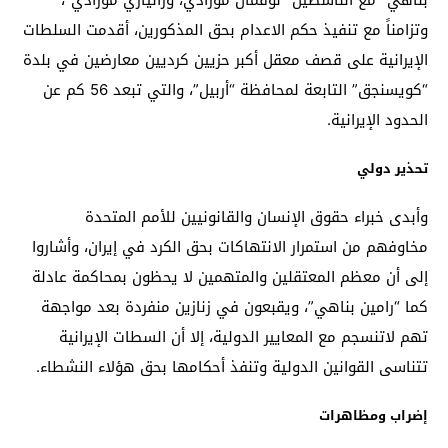
وتزامناً مع تنفيذ حكم الاعدام بحق المذكورين، أقدمت السلطات
الإيرانية على قصف معقل أكبر حزيين كرديين معارضين في بلدة
“كويسنجق” التابعة لمحافظة “أربيل”، والتي تبعد 56 كم عن
الحدود الإيرانية.
تحذير دولي
وأبدى خبراء حقوق الإنسان والقانونيين للأمم المتحدة
مخاوفهم من استمرار الانتهاكات بحق الكرد في إيران، وأشاروا
إلى أن معظم المعتقلين والمتهمين لا يحظون بمحاكمة عادلة
كما “رامين بناهي”، ويقبعون في زنازين منفردة بعد مواجهة
تهم لاتنسجم مع المعايير الدولية، إلا أن السطات الإيرانية
تتناسى القوانين الدولية وتنفذ أحكامها بحق هؤلاء النشطاء.
إضراب ومظاهرات