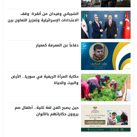
الشيباني وفيدان من أنقرة: وقف
الاعتداءات الإسرائيلية وتعزيز التعاون بين
سوريا وتركيا
دفاعاً عن المعرفة كمعيار
حكاية المرأة الريفية في سوريا.. الأرض
والبيت والحياة
حين يصبح الفن لغة ثانية.. أطفال صم
يروون حكاياتهم بالألوان