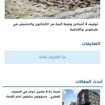
توقيف 4 أشخاص وضبط كمية من الكبتاغون والحشيش في
طرطوس واللاذقية
التعليقات
عذراً التعليقات مغلقة
أحدث المقالات
فساد بـ8.4 ملايين دولار في المصرف
العقاري.. مسؤولون سابقون أمام القضاء