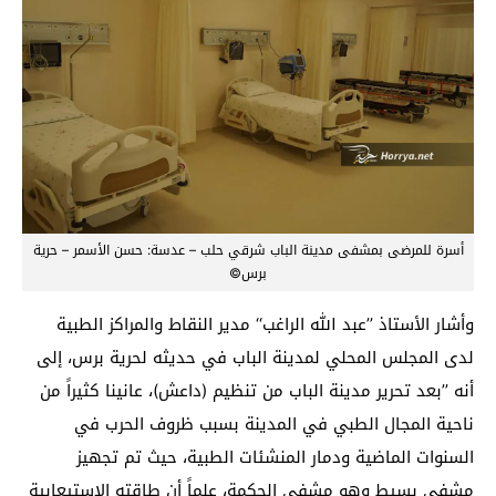
أسرة للمرضى بمشفى مدينة الباب شرقي حلب – عدسة: حسن الأسمر – حرية
برس©
وأشار الأستاذ ’’عبد الله الراغب‘‘ مدير النقاط والمراكز الطبية
لدى المجلس المحلي لمدينة الباب في حديثه لحرية برس، إلى
أنه ’’بعد تحرير مدينة الباب من تنظيم (داعش)، عانينا كثيراً من
ناحية المجال الطبي في المدينة بسبب ظروف الحرب في
السنوات الماضية ودمار المنشئات الطبية، حيث تم تجهيز
مشفى بسيط وهو مشفى الحكمة، علماً أن طاقته الاستيعابية