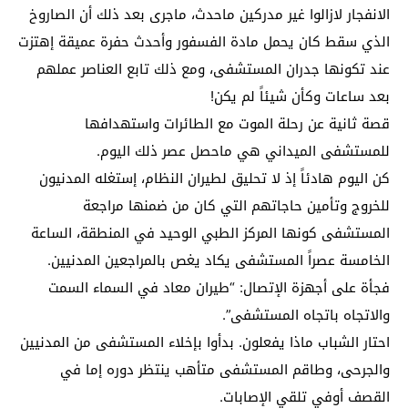
الانفجار لازالوا غير مدركين ماحدث، ماجرى بعد ذلك أن الصاروخ
الذي سقط كان يحمل مادة الفسفور وأحدث حفرة عميقة إهتزت
عند تكونها جدران المستشفى، ومع ذلك تابع العناصر عملهم
بعد ساعات وكأن شيئاً لم يكن!
قصة ثانية عن رحلة الموت مع الطائرات واستهدافها
للمستشفى الميداني هي ماحصل عصر ذلك اليوم.
كن اليوم هادئاً إذ لا تحليق لطيران النظام، إستغله المدنيون
للخروج وتأمين حاجاتهم التي كان من ضمنها مراجعة
المستشفى كونها المركز الطبي الوحيد في المنطقة، الساعة
الخامسة عصراً المستشفى يكاد يغص بالمراجعين المدنيين.
فجأة على أجهزة الإتصال: “طيران معاد في السماء السمت
والاتجاه باتجاه المستشفى”.
احتار الشباب ماذا يفعلون. بدأوا بإخلاء المستشفى من المدنيين
والجرحى، وطاقم المستشفى متأهب ينتظر دوره إما في
القصف أوفي تلقي الإصابات.