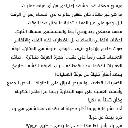
ويسرع معها، هذا مشهد إعتيادي من أي غرفة عمليات.
ما هو غير معتاد كان ظهور طائرات في السماء رغم أن الوقت
ليل، وهو على غير المعتاد تحليقها بمثل هذا الوقت.
قصف مدفعي وصاروخي أيضاً والمستشفى سمتها الثابت.
لحظات لاتقاس بالساعات بل باضطراب نظم القلب والأنفاس.
صوت صاعق وإرتجاج عنيف .. فوضى عارمة في المكان.. غرفة
العمليات قلبت رأساً على عقب.. أجهزة الغرفة متناثرة .. طاقم
العمليات نهضوا بعد سقوطهم .. باب الغرفة تهشم.. صاروخ
يبتعد أمتاراً قليلة عن غرفة العمليات!
الكهرياء انقطعت.. والمريض لايزال على الطاولة .. نهض الجميع
وأُكملت العملية على ضوء البطارية ريثما تم إصلاح الكهرباء
وكأن شيئاً لم يكن!
أحد عشر غارة وربما أكثر حصيلة استهداف مستشفى في بلد
خرج يبحث عن حرية!
في بلد رأس نظامها – على ما يدعي – طبيب عيون!!