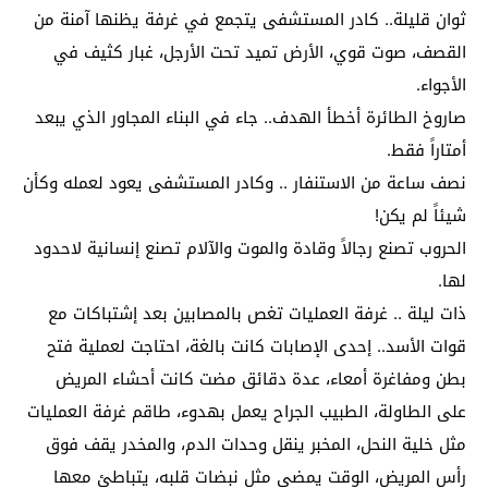
ثوان قليلة.. كادر المستشفى يتجمع في غرفة يظنها آمنة من
القصف، صوت قوي، الأرض تميد تحت الأرجل، غبار كثيف في
الأجواء.
صاروخ الطائرة أخطأ الهدف.. جاء في البناء المجاور الذي يبعد
أمتاراً فقط.
نصف ساعة من الاستنفار .. وكادر المستشفى يعود لعمله وكأن
شيئاً لم يكن!
الحروب تصنع رجالاً وقادة والموت والآلام تصنع إنسانية لاحدود
لها.
ذات ليلة .. غرفة العمليات تغص بالمصابين بعد إشتباكات مع
قوات الأسد.. إحدى الإصابات كانت بالغة، احتاجت لعملية فتح
بطن ومفاغرة أمعاء، عدة دقائق مضت كانت أحشاء المريض
على الطاولة، الطبيب الجراح يعمل بهدوء، طاقم غرفة العمليات
مثل خلية النحل، المخبر ينقل وحدات الدم، والمخدر يقف فوق
رأس المريض، الوقت يمضي مثل نبضات قلبه، يتباطئ معها