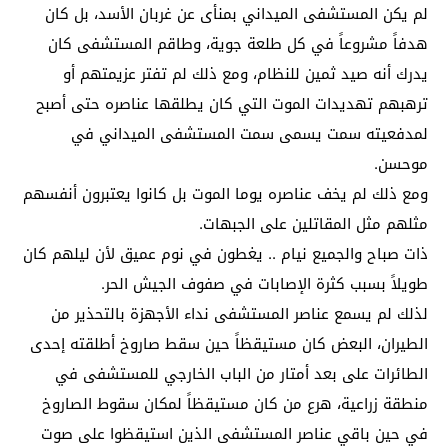
لم يكن المستشفى الميداني بمنأى عن غربان الأسد، بل كان
هدفاً مشروعاً في كل طلعة جوية، وطاقم المستشفى كان
يدرك أنه صيد ثمين للنظام، ومع ذلك لم تفتر عزيمتهم أو
ترهبهم تهديدات الموت التي كان يطلقها عناصره حتى أصبح
لمدفعيته سمت يسمى سمت المستشفى الميداني في
موحسن.
ومع ذلك لم يخف عناصره يوما الموت بل كانوا يعتبرون أنفسهم
مثلهم مثل المقاتلين على الجبهات.
ذات صباح والجميع نيام .. يغطون في نوم عميق لأن ليلهم كان
طويلاً بسبب كثرة الإصابات في صفوف الجيش الحر.
لذلك لم يسمع عناصر المستشفى نداء الأجهزة بالتحذير من
الطيران، البعض كان مستيقظاً حين سقط صاروخ أطلقته إحدى
الطائرات على بعد أمتار من الباب الخارجي للمستشفى في
منطقة زراعية، هرع من كان مستيقظاً لمكان سقوط الصاروخ
في حين باقي عناصر المستشفى الذين استيقظوا على صوت