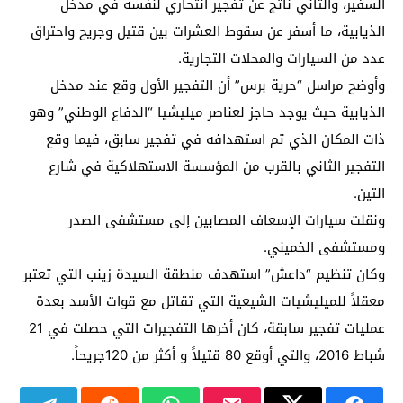
السفير، والثاني ناتج عن تفجير انتحاري لنفسه في مدخل
الذيابية، ما أسفر عن سقوط العشرات بين قتيل وجريح واحتراق
عدد من السيارات والمحلات التجارية.
وأوضح مراسل “حرية برس” أن التفجير الأول وقع عند مدخل
الذيابية حيث يوجد حاجز لعناصر ميليشيا “الدفاع الوطني” وهو
ذات المكان الذي تم استهدافه في تفجير سابق، فيما وقع
التفجير الثاني بالقرب من المؤسسة الاستهلاكية في شارع
التين.
ونقلت سيارات الإسعاف المصابين إلى مستشفى الصدر
ومستشفى الخميني.
وكان تنظيم “داعش” استهدف منطقة السيدة زينب التي تعتبر
معقلاً للميليشيات الشيعية التي تقاتل مع قوات الأسد بعدة
عمليات تفجير سابقة، كان أخرها التفجيرات التي حصلت في 21
شباط 2016، والتي أوقع 80 قتيلاً و أكثر من 120جريحاً.