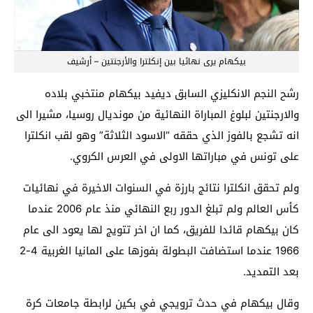
بيكهام يرى نهائيا بين إنكلترا والأرجنتين – أرشيف
رشح النجم الانكليزي السابق ديفيد بيكهام منتخبي بلاده
والارجنتين لبلوغ المباراة النهائية من مونديال روسيا، مشيرا الى
انه تشجع بالفوز الذي حققه “الاسود الثلاثة” وهو لقب انكلترا
على تونس في مباراتها الاولى في العرس الكروي.
ولم تحقق انكلترا نتائج بارزة في السنوات الاخيرة في نهائيات
كأس العالم ولم تبلغ الدور ربع النهائي منذ عام 2006 عندما
كان بيكهام قائدا للفريق، كما ان اخر تتويج لها يعود الى عام
1966 عندما استضافت البطولة بفوزها على المانيا الغربية 4-2
بعد التمديد.
وقال بيكهام في حدث ترويجي في بكين لرابطة جامعات كرة