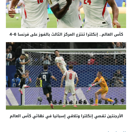
كأس العالم.. إنكلترا تنتزع المركز الثالث بالفوز على فرنسا 6-4
الأرجنتين تقصي إنكلترا وتلاقي إسبانيا في نهائي كأس العالم