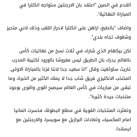
القدم في الصين “اعتقد بان الارجنتين ستواجه انكلترا في
المباراة النهائية”.
واضاف “بالطبع، اراهن على انكلترا لاحراز اللقب وذلك لاني متحيز
وشغوف تجاه بلدي”.
لكن بيكهام الذي شارك في ثلاث نسخ من نهائيات كأس
ىالعالم يدرك بان الطريق ليس مفروشا بالورود لكتيبة المدرب
غاريث ساوثغيت وقال “انا سعيد جدا لاننا فزنا بالمباراة الاولى.
المنتخب الانكليزي فريق شاب جدا لا يملك الكثير من الخبرة، وما
تبقى من مباريات في كأس العالم سيصبح اقوى واقوى بوجود
منتخبات جيدة كثيرة”.
وتعثرت المنتخبات القوية في مطلع البطولة، فخسرت المانيا
امام المكسيك، وتعادلت البرازيل مع سويسرا، والارجنتين مع
ايسلندا.