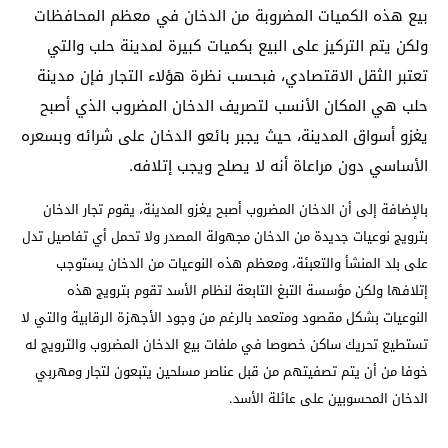
بيع هذه الكميات المضروبة من الدخان في معظم المحافظات
ولكن يتم التركيز على البيع بكميات كبيرة لمدينة حلب والتي
تعتبر الثقل الاقتصادي، فبحسب نظرة هؤلاء التجار فإن مدينة
حلب هي المكان الأنسب لتصريف الدخان المضروب الذي أصبح
يغزو أسواق المدينة، حيث يجبر بائعو الدخان على شرائه وبسعره
الأساسي دون مراعاة أنه لا يصلح ويجب إتلافه.
بالإضافة إلى أن الدخان المضروب أصبح يغزو المدينة، يقوم تجار الدخان
بترويج نوعيات جديدة من الدخان مجهولة المصدر ولا تحمل أي تفاصيل تدل
على بلد المنشأ والتعبئة، ومعظم هذه النوعيات من الدخان يستوجب
إتلافها ولكن مؤسسة التبغ التابعة لنظام الأسد تقوم بترويج هذه
النوعيات بشكل مقصود ومتعمد بالرغم من وجود الأجهزة الرقابية والتي لا
تستطيع تحريك ساكن خصوصا في ملفات بيع الدخان المضروب والترويج له
خوفا من أن يتم تصفيتهم من قبل عناصر مسلحين يتبعون لتجار ومهربي
الدخان المحسوبين على عائلة الأسد.