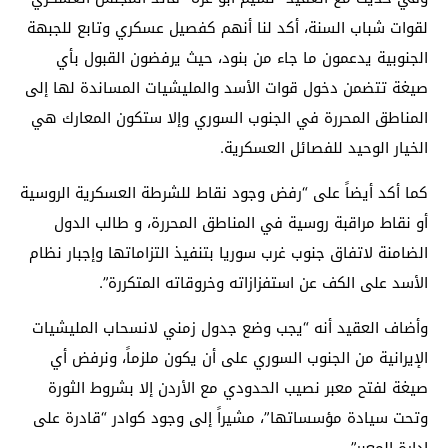
لقوات شباب السنة، أكد لنا أنهم كفصيل عسكري وتابع للجبهة
الجنوبية يدعمون ما جاء من بنود، حيث يرفضون ﺍﻟﻘﺒﻮﻝ ﺑﺄﻱ
ﺻﻴﻐﺔ ﺗﺘﻀﻤﻦ ﺩﺧﻮﻝ ﻗﻮﺍﺕ ﺍﻷﺳﺪ ﻭﺍﻟﻤﻠﻴﺸﻴﺎﺕ ﺍﻟﻤﺴﺎﻧﺪﺓ ﻟﻬﺎ ﺇﻟﻰ
ﺍﻟﻤﻨﺎﻃﻖ ﺍﻟﻤﺤﺮﺭﺓ ﻓﻲ ﺍﻟﺠﻨﻮﺏ ﺍﻟﺴﻮﺭﻱ ﻭﺇﻻ ﺳﺘﻜﻮﻥ ﺍﻟﻤﻌﺎﺭﻙ ﻫﻲ
الخيار الوحيد للفصائل العسكرية.
كما أكد أيضاً على “ﺭﻓﺾ ﻭﺟﻮﺩ ﻧﻘﺎﻁ ﻟﻠﺸﺮﻃﺔ ﺍﻟﻌﺴﻜﺮﻳﺔ ﺍﻟﺮﻭﺳﻴﺔ
ﺃﻭ ﻧﻘﺎﻁ ﻣﺮﺍﻗﺒﺔ ﺭﻭﺳﻴﺔ ﻓﻲ ﺍﻟﻤﻨﺎﻃﻖ ﺍﻟﻤﺤﺮﺭﺓ، و طالب ﺍﻟﺪﻭﻝ
ﺍﻟﻀﺎﻣﻨﺔ ﻻﺗﻔﺎﻕ ﺟﻨﻮﺏ ﻏﺮﺏ ﺳﻮﺭﻳﺎ ﺑﺘﻨﻔﻴﺬ ﺍﻟﺘﺰﺍﻣﺎﺗﻬﺎ ﻭﺇﺟﺒﺎﺭ ﻧﻈﺎﻡ
ﺍﻷﺳﺪ ﻋﻠﻰ ﺍﻟﻜﻒ ﻋﻦ ﺍﺳﺘﻔﺰﺍﺯﺍﺗﻪ ﻭﺧﺮﻭﻗﺎﺗﻪ ﺍﻟﻤﺘﻜﺮﺭﺓ”.
وأضاف العقيد أنه “يجب ﻭﺿﻊ ﺟﺪﻭﻝ ﺯﻣﻨﻲ لاﻧﺴﺤﺎﺏ ﺍﻟﻤﻠﻴﺸﻴﺎﺕ
ﺍﻹﻳﺮﺍﻧﻴﺔ ﻣﻦ ﺍﻟﺠﻨﻮﺏ السوري ﻋﻠﻰ ﺃﻥ ﻳﻜﻮﻥ ملزماً، ونرﻓﺾ ﺃﻱ
ﺻﻴﻐﺔ ﻟﻔﺘﺢ ﻣﻌﺒﺮ ﻧﺼﻴﺐ ﺍﻟﺤﺪﻭﺩﻱ ﻣﻊ ﺍﻷﺭﺩﻥ ﺇﻻ ﺑﺸﺮﻭﻁ ﺍﻟﺜﻮﺭﺓ
ﻭﺗﺤﺖ ﺳﻴﺎﺩﺓ ﻣﺆﺳﺴﺎﺗﻬﺎ”، مشيراً إلى وجود كوادر “قادرة على