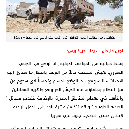
مقاتلان من كتائب ألوية الفرقان في قرية كفر ناسج في درعا – رويترز
لجين مليحان – درعا – حرية برس:
وسط ضبابية في المواقف الدولية إزاء الوضع في الجنوب
السوري، تعيش المنطقة حالة من الترقب بانتظار ما ستأول إليه
الأحداث هناك، ومع هذا الوضع المبهم وتحسباً لأي هجوم من
قبل النظام وحلفاؤه، قام الجيش الحر برفع جاهزية المقاتلين
والتأهب في معظم المناطق المحررة، بالإضافة لتقديم ﻓﺼﺎﺋﻞ “
ﺍﻟﺠﺒﻬﺔ ﺍﻟﺠﻨﻮﺑﻴﺔ ” ﻭﺭﻗﺔ ﺗﺘﻀﻤﻦ ﻋﺸﺮﺓ ﺑﻨﻮﺩ ﺇﻟﻰ ﺍﻟﺪﻭﻝ ﺍﻟﺮﺍﻋﻴﺔ
ﻻﺗﻔﺎﻕ ﺧﻔﺾ ﺍﻟﺘﺼﻌﻴﺪ ﺟﻨﻮﺏ ﻏﺮﺏ ﺳﻮﺭﻳﺎ.
وفي حديث مع العقيد “نسيم أبو عره” قائد المجلس العسكري