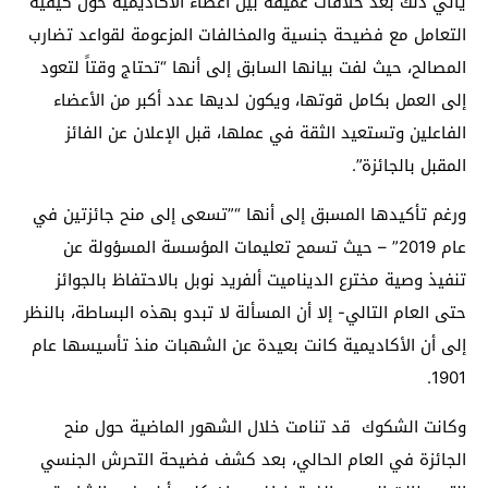
يأتي ذلك بعد خلافات عميقة بين أعضاء الأكاديمية حول كيفية
التعامل مع فضيحة جنسية والمخالفات المزعومة لقواعد تضارب
المصالح، حيث لفت بيانها السابق إلى أنها “تحتاج وقتاً لتعود
إلى العمل بكامل قوتها، ويكون لديها عدد أكبر من الأعضاء
الفاعلين وتستعيد الثقة في عملها، قبل الإعلان عن الفائز
المقبل بالجائزة”.
ورغم تأكيدها المسبق إلى أنها “”تسعى إلى منح جائزتين في
عام 2019” – حيث تسمح تعليمات المؤسسة المسؤولة عن
تنفيذ وصية مخترع الديناميت ألفريد نوبل بالاحتفاظ بالجوائز
حتى العام التالي- إلا أن المسألة لا تبدو بهذه البساطة، بالنظر
إلى أن الأكاديمية كانت بعيدة عن الشهبات منذ تأسيسها عام
1901.
وكانت الشكوك قد تنامت خلال الشهور الماضية حول منح
الجائزة في العام الحالي، بعد كشف فضيحة التحرش الجنسي