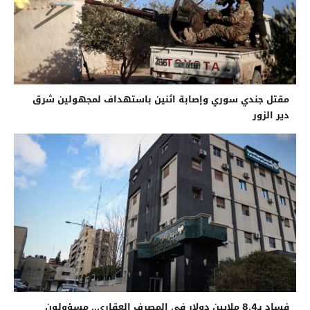
مقتل جندي سوري وإصابة اثنين باستهداف لمجهولين شرق
دير الزور
فساد بـ8.4 ملايين دولار في المصرف العقاري.. مسؤولون