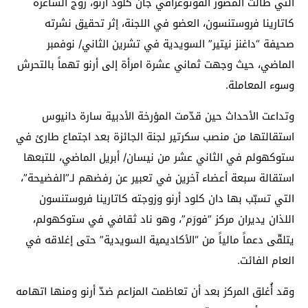
التي طالت المصور الفوتوغرافي جان كلود أرنو، زوج الشاعرة
كاتارينا فروستنسون، العضو في اللجنة، إثر تحقيق نشرته
صحيفة “داغنز نيتير” السويدية في تشرين الثاني/ نوفمبر
الماضي، حيث وجهت ثماني عشرة امرأة إلى أرنو تهماً بالتحرش
وسوء المعاملة.
وتداعت الأحداث حين قدّمت المؤرخة الأدبية سارة دانيوس
استقالتها من منصب سكرتير لجنة الجائزة بعد اجتماع طارئ في
ستوكهولم في الثاني عشر من نيسان/ أبريل الماضي، للتبعها
استقالة سبعة أعضاء آخرين في تعبير عن رفضهم لـ”الفضيحة”،
التي تسبّب بها دان كلود أرنو وزوجته كاتارينا فروستنسون
اللذان يديران مركز “فورَم”، وهو ناد ثقافي في ستوكهولم،
يتلقّى دعماً مالياً من “الأكاديمية السويدية” حتى إغلاقه في
العام الفائت.
وقد أُغلق المركز بعد أن تعاظمت المزاعم ضدّ أرنو ومنها اتهامه