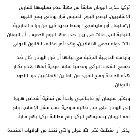
تركيا حذرت اليونان سابقاً من مغبة عدم تسليمها للفارين
الانقلابيين، ليصدر اليوم الخميس قرار يوناني بمنح اللجوء
ل”سليمان أوز قايناقجي” وسط تنديد كبير من وزارة الخارجية
التركية التي قالت في بيان صدر عنها اليوم الخميس، أن اليونان
باتت دولة تحمي الانقلابين، وهذا أمر مخالف للقانون الدولي.
وأردفت الخارجية التركية في بيانها أن قرار اليونان كان ضد
طموح الشعب التركي ومدمياً لقلبه، مبدية أملها بعدم تكرار
هذه الحادثة ومنح المزيد من الفارين الانقلابيين حق اللجوء
باليونان.
ويعتبر سليمان أوز قايناقجي واحداً من ثمانية أشخاص هربوا
إلى اليونان على متن طائرة مروحية عقب فشل الإنقلاب، ولم
تقم اليونان بتسليمهم لتركيا رغم مطالبة تركيا بهم مراراً.
يذكر أن منظمة فتح الله غولن والتي تتخذ من الولايات المتحدة