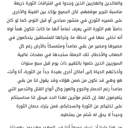
والعائدين والهاربين الذين وجدوا في افتراقات الثورة ذريعة
مناسبة لتبرير موقفهم، لكن الجميع يؤكد بين الفينة والأخرى
على ضميره الثوري في منشور صباحي أو قبل النوم، كما لو كان
حاملاً هم الثورة التي يعرف تماماً أنها ما كانت لتكون هماً لولا
أنه تخلى عنها في لحظة ما، وتركها للمتسلقين يتحكمون في
مصيرها ومصير من بقي صامداً ومتمسكاً بالأرض رغم كل
الصعاب والأخطار، تلك الجملة ستجدها في صفحات غالبية
السوريين الذين حلموا بالتغيير ذات يوم قبل سبع سنوات
وأخذتهم الحياة إلى أماكن أخرى بعيدة جداً عن الثورة، أنا وأنت،
هو وهي قد نكون من ضمن هؤلاء وقد يقول لنا من بقي
صامداً رغم الحصار والجوع والعوز وكل أنواع القتل والتدمير التي
يتعرضون لها، إن كنتم مؤثرين لهذا الحد فيحق لنا محاسبتكم
على تخليكم عن الثورة وانسحابكم، فمن يترك حصان الثورة
وحيداً لا يحق له شتم من يمتطيه.
من هنا علينا أن ندرك جميعاً أننا في المهجر مهددون بهويتنا