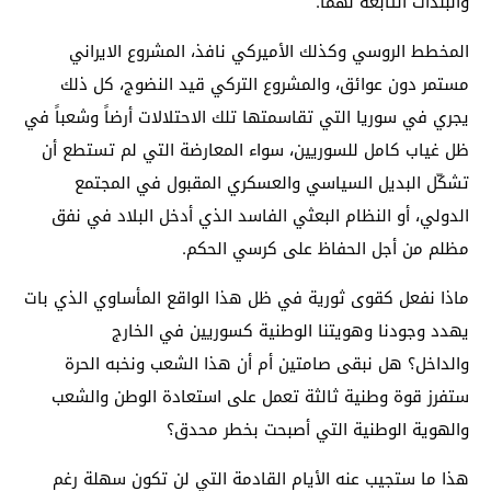
والبلدات التابعة لهما.
المخطط الروسي وكذلك الأميركي نافذ، المشروع الايراني
مستمر دون عوائق، والمشروع التركي قيد النضوج، كل ذلك
يجري في سوريا التي تقاسمتها تلك الاحتلالات أرضاً وشعباً في
ظل غياب كامل للسوريين، سواء المعارضة التي لم تستطع أن
تشكّل البديل السياسي والعسكري المقبول في المجتمع
الدولي، أو النظام البعثي الفاسد الذي أدخل البلاد في نفق
مظلم من أجل الحفاظ على كرسي الحكم.
ماذا نفعل كقوى ثورية في ظل هذا الواقع المأساوي الذي بات
يهدد وجودنا وهويتنا الوطنية كسوريين في الخارج
والداخل؟ هل نبقى صامتين أم أن هذا الشعب ونخبه الحرة
ستفرز قوة وطنية ثالثة تعمل على استعادة الوطن والشعب
والهوية الوطنية التي أصبحت بخطر محدق؟
هذا ما ستجيب عنه الأيام القادمة التي لن تكون سهلة رغم