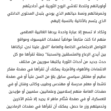
أولوياتهم وتلحظ تلاشي الروح الثورية في أحاديثهم
وتصرفاتهم ونمط حياتهم الذي يوحي بتبدل المحتوى الداخلي
الذي يتسم بالأنانية بالنسبة إليهم.
وتكاد لا تسمع إلا عبارة واحدة يردها الغالبية العظمى
منهم اذا كنت متابعاً مواظباً لصفحات الفيسبوك ومواقع
التواصل الاجتماعي الخاصة والعامة “الحق علينا نحن، تركناها
بين أيدي الرعاع والمتسلقين وانسحبنا” جملة تقرأها مع كل
حدث جديد من أحداث الثورة يكتبها سوريين من مختلف
الانتماءات والأهواء والأمزجة يمكنك أن تقرأها في صفحة مفكر
عظيم أو معتقل سياسي سابق بلغ من السن عتياً أو في صفحة
ناشط أو معلم مدرسة أو مهندس وطبيب وكاتب وفنان أو في
صفحات العامة منهم إسلاميين وعلمانيين، سلميين أو مؤيدين
للعسكرة، أو في صفحة شتّام ماهر لا يجيد إلا شتم الآخرين
وتحميلهم وزر ما حصل، يمكنك أن تقرأها في صفحات الرماديين