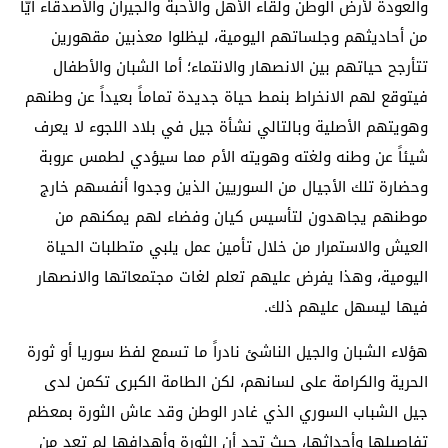
والعودة لأرض الوطن ولقاء الأهل والأحبة والجيران والأصدقاء أيّاً
من أحاديثهم وجلساتهم اليومية، ليظلوا معذبين مقهورين
تتأرجح حياتهم بين الانصهار والانتماء؛ أما الشبان والأطفال
فيتوقع لهم الانخراط بنمط حياة جديدة تماماً بعيداً عن وطنهم
وهويتهم الأصلية وبالتالي نشأة جيل في بلاد اللجوء لا يعرف
شيئاً عن وطنه ولغته وهويته الأم مما سيؤدي لطمس عروبة
وحضارة تلك الأجيال من السوريين الذين وجدوا أنفسهم خارج
موطنهم يجاهدون لتأسيس كيان وفضاء لهم يمكنهم من
العيش والاستمرار من خلال تأمين عمل يلبي متطلبات الحياة
اليومية، وهذا يفرض عليهم تعلم لغات مجتمعاتها والانصهار
فيها ليسهل عليهم ذلك.
هؤلاء الشبان والجيل الناشئ نادراً ما تسمع لفظ سوريا أو ثورة
الحرية والكرامة على لسانهم، لكن الطامة الكبرى تكمن لدى
جيل الشباب السوري الذي غادر الوطن وقد عاش الثورة بمعظم
تفاصيلها وأحداثها، حيث تجد أن الثورة وأهدافها لم تعد من