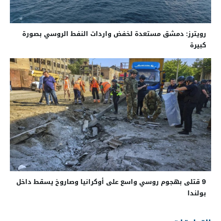
رويترز: دمشق مستعدة لخفض واردات النفط الروسي بصورة
كبيرة
9 قتلى بهجوم روسي واسع على أوكرانيا وصاروخ يسقط داخل
بولندا