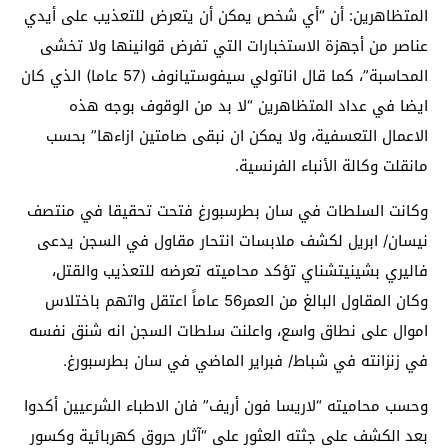
المتظاهرين: أن “أي شخص يمكن أن يتعرض للتعذيب على أيدي
عناصر من أجهزة الاستخبارات التي تفرض قوانينها ولا تخشى
المحاسبة”، كما قال اناتولي سيفوستيانوف (57 عاما) الذي كان
ايضا في عداد المتظاهرين “لا بد من الوقوف بوجه هذه
الاعمال التعسفية، ولا يمكن ان نبقى صامتين ازاءها” بحسب
مانقلت وكالة الأنباء الفرنسية.
وكانت السلطات في سان بطرسبورغ فتحت تحقيقا في منتصف
نيسان/ ابريل لكشف ملابسات انتحار مقاول في السجن يدعى
فاليري بشينيتشناي تؤكد محاميته تعرضه للتعذيب والقتل،
وكان المقاول البالغ من العمر56 عاماً اعتقل واتهم باختلاس
اموال على نطاق واسع، واعلنت سلطات السجن انه شنق نفسه
في زنزانته في شباط/ فبراير الماضي في سان بطرسبورغ.
وحسب محاميته “لاريسا فون أريف” فان الاطباء الشرعيين أكدوا
بعد الكشف على جثته العثور على “آثار حروق كهربائية وكسور