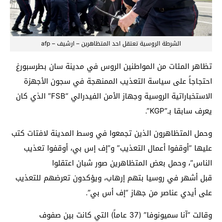
الشرطة الروسية تعتقل احد المتظاهرين – ارشيف – afp
تظاهر المئات من المواطنين الروس في مدينة سان بطرسبورغ
احتجاجاً على سياسة التعذيب الممنهجة في سجون الأجهزة
الاستخباراتية الروسية وجهاز الأمن الفيدرالي “FSB” الذي كان
يعرف سابقا بـ”KGP”.
وحمل المتظاهرون الذين تجمعوا في وسط المدينة لافتات كتب
عليها “أوقفوا أعمال التعذيب” و”إف إس بي، أوقفوا تعذيب
الناس”، وحمل بعض المتظاهرين صور شبان اعتقلوا
قبل أشهر في روسيا بتهم إرهاب، ويؤكدون تعرضهم للتعذيب
على أيدي عناصر من جهاز “إف أس بي”.
وقالت “آنا سميونوفا” (37 عاماً) التي كانت بين صفوف