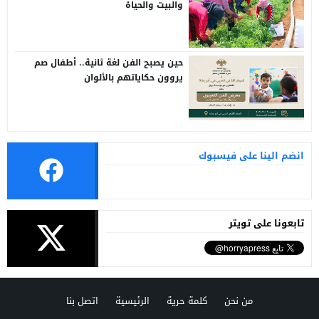
والبيت والحياة
حين يصبح الفن لغة ثانية.. أطفال صم
يروون حكاياتهم بالألوان
انضم الينا على فيسبوك
تابعونا على تويتر
من نحن
كلمة حرية
الرئيسية
اتصل بنا