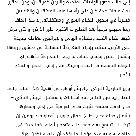
إلى جانب حضور الولايات المتحدة والأردن كمراقبين، ومن المقرر
بحث ملفات عدة كان على رأسها ملف المعتقلين والمُغيبين
قسرياً في سجون النظام السوري ومعتقلاته، إلا هذا الملف
ربما سيبدو فرعياً بعد التطورات الأخيرة على الأرض، والتي فرض
فيها نظام الأسد وحلفاؤه الروس والإيرانيون معادلة جديدة
على الأرض، تمثلت بإخراج المعارضة المسلحة من دمشق وريفها
وشمال حمص وجنوب حماة، ما يجعل المعارضة تذهب إلى
الجولة التاسعة من أستانا وعينها على إدلب، الحصن والملاذ
الأخير.
وزير الخارجية التركي، جاويش أوغلو، عزز أهمية هذا الملف ولفت
النظر إليه قبل التئام عقد أستانا9، واستكمل الجيش التركي –
في الوقت نفسه- تثبيت نقاط المراقبة في إدلب وسوارها
(شمال حماة وغرب حلب)، وقال جاويش أوغلو منذ يومين إن
تركيا لن تسمح بمهاجمة إدلب وتهجير أهلها كما حدث في
مناطق سورية عدة مؤخراً. ما يؤكد أن إدلب ستكون بؤرة