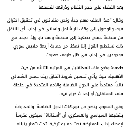
بعد القضاء على حجج النظام وذرائعه لقصفها.
وقال: “هذا الملف مهم جداً، ونحن متفائلون في تحقيق اختراق
فيه، والوصول إلى وقف نار شامل ونهائي في إدلب، أي لننتقل
من منطقة خفض تصعيد إلى منطقة وقف نار. وإذا نجحنا في
ذلك نستطيع القول إننا تمكنا من حماية أربعة ملايين سوري
موجودين في إدلب في ظل ظروف صعبة”.
طعمة؛ وضع ملف المعتقلين في المرتبة الثالثة من حيث
الأهمية، حيث يأتي تحسين شروط اتفاق ريف حمص الشمالي
ثانياً، معتمداً على الدول الضامنة والأمم المتحدة في حلحلة
ملف المعتقلين أو إحداث خرق فيه.
وفي العموم، يتضح من توجهات الدول الضامنة، والمعارضة
بشقيها السياسي والعسكري، أن “أستانا9” سيكون مكرساً
لإعطاء إدلب للمعارضة تحت حماية تركية، تحت شعار يتبناه