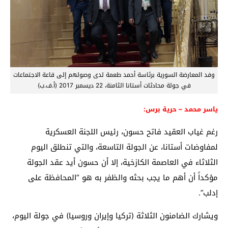
وفد المعارضة السورية برئاسة أحمد طعمة لدى وصولهم إلى قاعة الاجتماعات
في جولة محادثات أستانا الثامنة، 22 ديسمبر 2017 (أ.ف.ب)
ياسر محمد – حرية برس:
رغم غياب العقيد فاتح حسون، رئيس اللجنة العسكرية
لمفاوضات أستانا، عن الجولة التاسعة، والتي تنطلق اليوم
الثلاثاء في العاصمة الكازخية، إلا أن حسون أيد عقد الجولة
مؤكداً أن أهم ما يجب بحثه والظفر به هو “المحافظة على
إدلب”.
ويشارك الضامنون الثلاثة (تركيا وإيران وروسيا) في جولة اليوم،