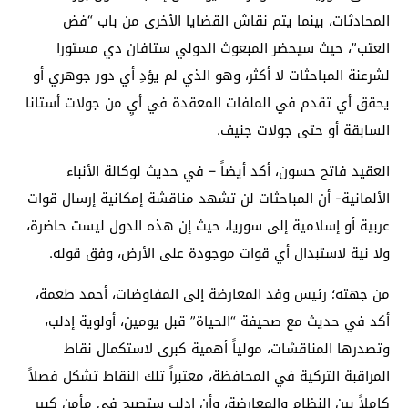
المحادثات، بينما يتم نقاش القضايا الأخرى من باب “فض
العتب”، حيث سيحضر المبعوث الدولي ستافان دي مستورا
لشرعنة المباحثات لا أكثر، وهو الذي لم يؤدِ أي دور جوهري أو
يحقق أي تقدم في الملفات المعقدة في أيِ من جولات أستانا
السابقة أو حتى جولات جنيف.
العقيد فاتح حسون، أكد أيضاً – في حديث لوكالة الأنباء
الألمانية- أن المباحثات لن تشهد مناقشة إمكانية إرسال قوات
عربية أو إسلامية إلى سوريا، حيث إن هذه الدول ليست حاضرة،
ولا نية لاستبدال أي قوات موجودة على الأرض، وفق قوله.
من جهته؛ رئيس وفد المعارضة إلى المفاوضات، أحمد طعمة،
أكد في حديث مع صحيفة “الحياة” قبل يومين، أولوية إدلب،
وتصدرها المناقشات، مولياً أهمية كبرى لاستكمال نقاط
المراقبة التركية في المحافظة، معتبراً تلك النقاط تشكل فصلاً
كاملاً بين النظام والمعارضة، وأن إدلب ستصبح في مأمن كبير