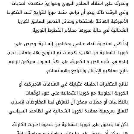
وقدرته على امتلاك السلاح النووي وصواريخ متعددة المديات،
وفي الوقت ذاته يبدو أن ترامب منحه مبررا للتراجع تحت الضغوط
الأميركية الهائلة باستخدام وسائل التدمير الساحق لكوريا
الشمالية في حالة عبورها محاذير الخطوط النووية.
إذاً هي استجابة لنداء عالمي بمضامين إنسانية، وحرص على
كوريا الشمالية من تهديد هجمات تم التلويح بها، وتفاديا لحرب
إبادة في شبه الجزيرة الكورية، على هذا المنوال سيكون الزعيم
خارج مفاهيم الإذعان والتراجع والاستسلام.
نتائج المتغيرات المقبلة متباينة في العلاقات الأميركية أو
الكورية الجنوبية مع كوريا الشمالية على ضوء توقّعات
بانتكاسات أو مطبّات ممكن أن تتعرّض لها المفاوضات لأسباب
تتعلق بمرجعية معقدة لكوريا الشمالية في نظامها السياسي.
لكن ما ينطبق على كوريا الشمالية من خطوة اختزلت الكارثة،
هل يمكن أن ينطبق على ما يعتبر خطوة نحو سياسة حافة