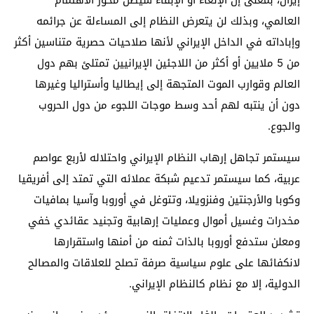
إيران، بمعنى إن الإلغاء أو الإبقاء سيظل محور الاهتمام
العالمي، وبذلك لن يتعرض النظام إلى المساءلة عن جرائمه
وإباداته في الداخل الإيراني لأنها صلاحيات حصرية متناسين أكثر
من 5 ملايين أو أكثر من اللاجئين الإيرانيين تمتلئ بهم دول
العالم وقوارب الموت المتجهة إلى إيطاليا وأستراليا وغيرها
دون أن ينتبه لهم أحد وسط موجات اللجوء من دول الحروب
والجوع.
سيستمر تجاهل إرهاب النظام الإيراني واحتلاله لأربع عواصم
عربية، كما سيستمر تدعيم شبكة عملائه التي تمتد إلى أفريقيا
وكوبا والأرجنتين وفنزويلا، وتتوغل في أوروبا وآسيا بمافيات
مخدرات وغسيل أموال وعمليات إرهابية وتجنيد عقائدي خفي
ومعلن ستدفع أوروبا بالذات ثمنه من أمنها واستقرارها
لانكفائها على علوم سياسية صرفة تصلح للعلاقات والمصالح
الدولية، إلا مع نظام كالنظام الإيراني.