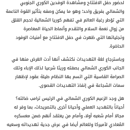
لحضور حفل الافتتاح ومشاهدة الوفدين الكوري الجنوبي
والشمالي بفريق واحد؛ وهو ما يمكن وصفه بتأثير القوة الناعمة
التي تؤطر رغبة العالم في تفهم كوريا الشمالية لحجم القلق
من زوال نعمة السلام والتقدم وأنماط الحياة المعاصرة
وتجلياتها التي ظهرت في حفل الافتتاح مع أمنيات الوفود
الحاضرة.
وباسترجاع لغة التهديدات نكتشف أنها أدت الغرض منها في
الجانب الكوري الشمالي بصفته وريثا شرعيا لذلك الإباء وتلك
الصرامة القاسية التي اتسم بها النظام طيلة عقود لإظهار
سمات الشجاعة في إنفاذ التهديدات القصوى.
هل وجد الزعيم الكوري الشمالي في الرئيس ترامب ضالته؟
أحياناً بالتهديد العملي وأحيانا أخرى بالتصريحات، بما وفر له
مجالا أمام شعبه أولا، وأمام من يعتقد أنهم ضمن معسكره
المُعادي لأميركا وللعالم أيضا في عرض جدية تهديداته وسعيه