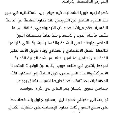
الصواريخ الباليستية الإيرانية.
خطوة زعيم كوريا الشمالية، كيم جونغ أون، الاستثنائية في عبور
خط الحدود الفاصل بين الكوريتين تعد خطوة عملاقة من الناحية
النفسية بحكم ميراث الجد والأب الأيديولوجي، إضافة إلى ما
خلّفته مأساة الحرب والانقسام منذ بداية خمسينات القرن
الماضي وتوغلها في البشاعة والخسائر البشرية، التي كان من
نتائجها الفصل الاقتصادي والسكاني وبناء طويل الأمد لحاجز
الخوف بين نظامين متنافرين صنعا من شبه الجزيرة الكورية
نموذجا يقتدى في صناعة حروب الإنابة بين الولايات المتحدة
الأميركية والاتحاد السوفييتي، دون الحاجة إلى استعارة لغة
المعسكرات بعد تفكك أحد قطبيها لأسباب تتعلق بجوهر
مضامين حقوق الإنسان رغم التباين في الآراء المواقف.
تواردت إلى مخيلتي خطوة نيل أرمسترونغ أول رائد فضاء حط
على سطح القمر، وكانت خطوة للإنسانية على مشارف الكمال.