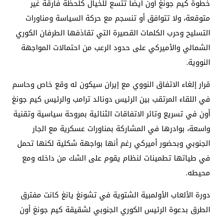
خطوة كيم جونغ أون أيضا تتسع للخيال كلحظة فارقة غير
متوقعة، ولا تتوافق أو تنسجم مع حركة السياسة ومناورات
التسليح وحرب الكلمات القصيرة التي تقاذفها الطرفان الكوري
الشمالي والأميركي على حدود الرعب من احتمالات المواجهة
النووية.
قرار إلغاء الاتفاق النووي مع إيران سيكون له وقع خاص وحاسم
في اللقاء المرتقب بين الرئيس دونالد ترامب والرئيس كيم جونغ
أون في تسريع وتائر الاتفاقات الثنائية بمروحة سياسية وتقنية
واسعة، بوادرها في المشاركة بمناورات عسكرية مع الجار
الجنوبي وبحضور أميركي رغم أنها بواجهة شكلية لكنها تحمل
في طياتها تطمينات لنظام يقوم على الشك من داخله ومع
محيطه.
دورة الألعاب الأولمبية الشتوية في تشونغ يانغ كانت مفترق
الطرق بدعوة الرئيس الكوري الجنوبي لشقيقة كيم جونغ أون