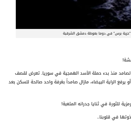
ل “حرية برس” في دوما بغوطة دمشق الشرقية
هشة!
زل الصامد منذ بدء حملة الأسد الهمجية في سوريا. تعرض لقصف
و يرفع الراية البيضاء، مازال صامداً بغرفة واحد صالحة للسكن بعد
ية للثورة في ثنايا جدرانه المتعبة!
ذوتها في قلوبنا..