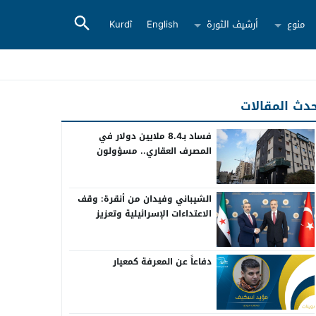
منوع
أرشيف الثورة
English
Kurdî
دث المقالات
فساد بـ8.4 ملايين دولار في
المصرف العقاري.. مسؤولون
سابقون أمام القضاء
الشيباني وفيدان من أنقرة: وقف
الاعتداءات الإسرائيلية وتعزيز
التعاون بين سوريا وتركيا
دفاعاً عن المعرفة كمعيار