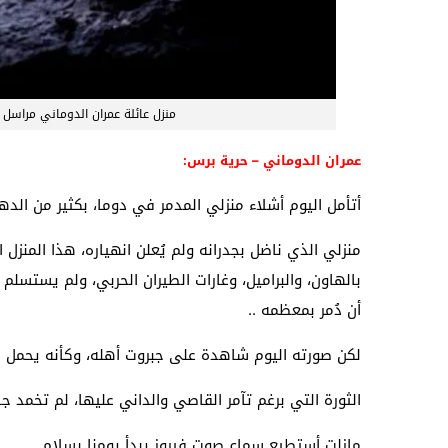
منزل عائلة عمران الدوماني مراس
عمران الدوماني – حرية برس:
أتأمل اليوم أشلاء منزلي المدمر في دوما، بكثير من الد
منزلي الذي ناضل بجدرانه ولم يُعلن انهياره، هذا المن
بالهاون، والبراميل، وغارات الطيران الحربي، ولم يستسلم أ
أن دُمر بمعظمه ..
لكن صورته اليوم شاهدة على جبروت أهله، وكأنه يحمل رمز
الثورة التي برغم تآمر القاصي والداني عليها، لم تخمد ج
مازلت أستطيع سماع صوت فيروز يبدأ يومنا بسلام..