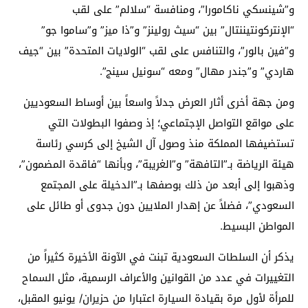
و”شينسكي ناكامورا”، ومنافسة “سلالم” على لقب
“الإنتركونتيننتال” بين “سيث رولينز” و”ذا ميز” و”ساموا جو”
و”فين بالور”، والتنافس على لقب “الولايات المتحدة” بين “جيف
هاردي” و”جندر مهال” ومعه “سونيل سينج”.
ومن جهة أخرى أثار العرض جدلاً واسعاً بين أوساط السعوديين
على مواقع التواصل الإجتماعي؛ إذ وصفوا البطولات التي
تستضيفها المملكة منذ وصول آل الشيخ إلى كرسي رئاسة
هيئة الرياضة بـ”التافهة” و”الغريبة”، وبأنها “فاقدة المضمون”،
وذهبوا إلى أبعد من ذلك بوصفها بـ”الدخيلة على المجتمع
السعودي”، فضلاً عن إهدار الملايين دون جدوى أو طائل على
المواطن البسيط.
يذكر أن السلطات السعودية تبنت في الآونة الأخيرة كثيراً من
التغييرات في عدد من القوانين والأعراف الرسمية، مثل السماح
للمرأة لأول مرة بقيادة السيارة اعتبارا من حزيران/ يونيو المقبل،