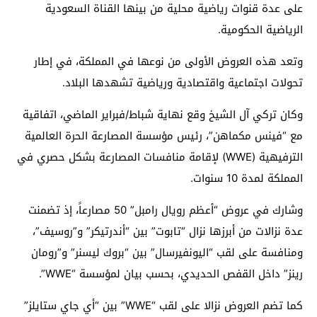
على عدة قنوات رياضية محلية من بينها القناة السعودية
الرياضية الحكومية.
وتعد هذه العروض الأولى من نوعها في المملكة، في إطار
تحولات اجتماعية واقتصادية ورياضية تشهدها البلاد.
وكان تركي آل الشيخ وقع نهاية شباط/فبراير الماضي، اتفاقية
مع “فينس مكماهن”، رئيس مؤسسة المصارعة الحرة العالمية
الترفيهية (WWE) لإقامة منافسات المصارعة بشكل حصري في
المملكة لمدة 10 سنوات.
وشارك في عروض “أعظم رويال رامبل” 50 مصارعاً، إذ تضمنت
عدة نزالات من أبرزها نزال “تابوت” بين “أندرتيكر” و”روسيف”،
ومنافسة على لقب “اليونفيرسال” بين “بروك ليسنر” و”رومان
رينز” داخل القفص الحديدي، بحسب بيان لمؤسسة “WWE”.
كما تضم العروض نزالا على لقب “WWE” بين “أي جاي ستايلز”