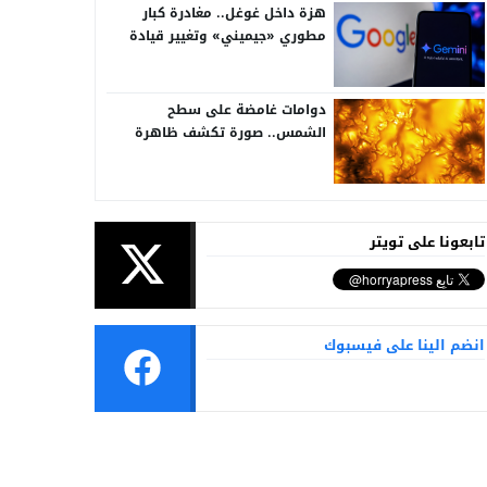
هزة داخل غوغل.. مغادرة كبار
مطوري «جيميني» وتغيير قيادة
الذكاء الاصطناعي
دوامات غامضة على سطح
الشمس.. صورة تكشف ظاهرة
تُرصد للمرة الأولى
تابعونا على تويتر
انضم الينا على فيسبوك