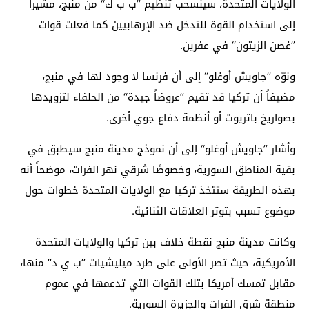
الولايات المتحدة، سينسحب تنظيم ’’ب ب ك‘‘ من منبج، مشيراً
إلى استخدام القوة للتدخل ضد الإرهابيين كما فعلت قوات
’’غصن الزيتون‘‘ في عفرين.
ونوّه ’’جاويش أوغلو‘‘ إلى أن فرنسا لا وجود لها في منبج،
مضيفاً أن تركيا قد تقيم ’’عروضاً جيدة‘‘ من الحلفاء لتزويدها
بصواريخ باتريوت أو أنظمة دفاع جوي أخرى.
وأشار ’’جاويش أوغلو‘‘ إلى أن نموذج مدينة منبج سيطبق في
بقية المناطق السورية، وخصوصًا شرقي نهر الفرات، موضحاً أنه
بهذه الطريقة ستتخذ تركيا مع الولايات المتحدة خطوات حول
موضوع تسبب بتوتر العلاقات الثنائية.
وكانت مدينة منبج نقطة خلاف بين تركيا والولايات المتحدة
الأمريكية، حيث تصر الأولى على طرد ميليشيات ’’ب ي د‘‘ منها،
مقابل تمسك أمريكا بتلك القوات التي تدعمها في عموم
منطقة شرق الفرات والجزيرة السورية.