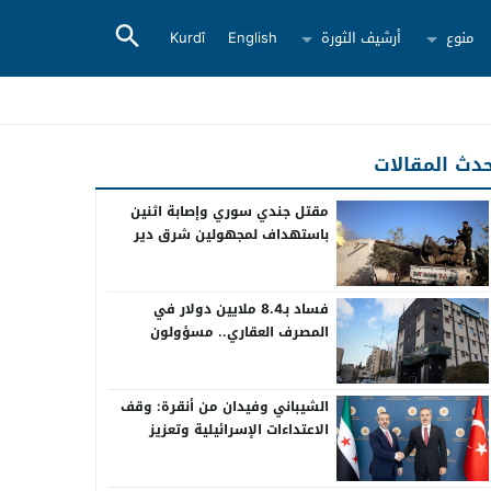
منوع
أرشيف الثورة
English
Kurdî
دث المقالات
مقتل جندي سوري وإصابة اثنين
باستهداف لمجهولين شرق دير
الزور
فساد بـ8.4 ملايين دولار في
المصرف العقاري.. مسؤولون
سابقون أمام القضاء
الشيباني وفيدان من أنقرة: وقف
الاعتداءات الإسرائيلية وتعزيز
التعاون بين سوريا وتركيا