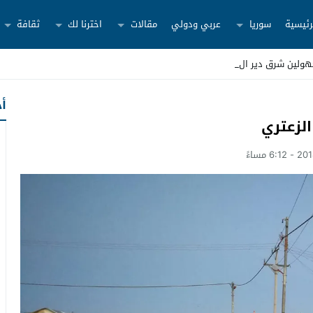
رئيسية
سوريا
عربي ودولي
مقالات
اخترنا لك
ثقافة
ولين شرق دير الزور
أح
لزعتري