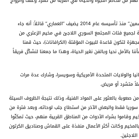
لهم من مخاطر اللجوء والحياة في الغربة من تشرد وعنف والزواج
وعن مشروع إعادة التدوير الذي قام به فريق ’’طوق الياسمين‘‘ منذ تأسيسه عام 2014 يضيف ’’العماري‘‘ قائلاً: أنه جاء
ة لجميع فئات المجتمع السوري اللاجئ في مخيم الزعتري من
هزة لتكون قاعدة للبيوت المؤقتة (الكرافانات)، حيث قمنا
نا بالأمل نحيا وبالفن نغير الحياة، وهذا ما جمعنا لنشكّل فريقاً
يا والولايات المتحدة الأمريكية وسويسرا، وشارك عدة مرات
اً متشرد أو مريض.
ن صعوبة بالعثور على المواد الفنية، وذلك نتيجة الظروف السيئة
سوريا فقط والبعض الآخر من استطاع جلب لوحاته، وبعد فترة من
م وقاموا بشراء الأدوات من المناطق القريبة منهم، حيث تمكنّوا
مخيم وكانت أكثر الأعمال منفذة على القماش وصناديق الكرتون
للاجئين.