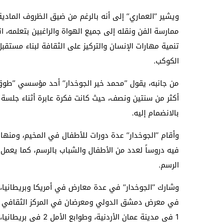
ويشير ’’العماري‘‘ إلى أنه بالرغم من ضيق الظروف الماد
ممارسة الفن ونقله إلى جميع الهواة والراغبين بتعلمه، ا
تنمية مهارات الإنسان والتركيز على الثقافة لبناء مست
الكوكب.
من جانبه، يقول ’’محمد خير الجوخدار‘‘ أحد مؤسسي ’’طوق
أكثر من سنتين ونصف، حيث كانت فكرة عابرة أثناء جلسة مع
بالانضمام إليه.
وأقام ’’الجوخدار‘‘ عدة دورات للأطفال في المخيم، وم
فيه دروساً لعدد من الأطفال والشباب بالرسم، كما يعمل 
الرسم.
في معرض دمشق الدولي ومعرضان في المركز الثقافي بدر
1 في مدينة عمان الأردنية، وطوابع الأمل 2 في بريطانيا، حيث أقيم المعرضان تحت رعاية منظمة ’’سوريات عبر الحدود‘‘.