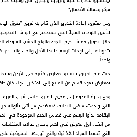
ليكتسبوا مهارات فنية وتربوية وليكون الفن وسيلة علاج 
مبكر وعمالة الأطفال‘‘.
لتأمين اللوحات الفنية التي تستخدم في الورش التطوعي
خلال تحويل قماش خيم اللجوء وألواح الخشب السوداء المج
بتحويلها إلى لوحات يُرسم عليها الأمل والحب والسلام، فأن
واحداً.
حيث قام الفريق بتنسيق معارض كثيرة في الأردن وبريطان
بمعارض يعود قسم من المبيع إلى المتضرر سواء كان طفل
ومع بداية القدوم إلى مخيم الزعتري عانى شباب الفريق م
التي واجهتهم في البداية، فبعضهم من أتى بألوانه من 
الإقامة بدأوا الرسم على قماش الخيم الموجودة في المخي
من إنشاء أول معرض فني لهم بإحدى صالات المنظمات بال
التي تحفظ المواد الغذائية والتي توزعها المفوضية على ا