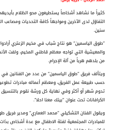
كثيراً ما نشاهد أشخاصاً يستطيعون محو الظلام بأيديهم
التفاؤل لدى الآخرين ومواجهاً كافة التحديات ومصاعب الح
سنين.
’’طوق الياسمين‘‘ هو نتاج شباب في مخيم الزعتري أراد
والمعيشية التي تواجه معظم قاطني المخيم، ولفت الأنظا
من بلدهم هرباً من آلة الإجرام.
ويتألف فريق ’’طوق الياسمين‘‘ من عدد من الفنانين في 
حسب طبيعة عمل الفريق، ومعظم أعماله مبادرات تطوعية
تدوم شهر أو أكثر وفي نهاية كل ورشة نقوم بالتنسيق ع
الكرافانات تحت عنوان ’’بيتك معنا احلا‘‘.
ويقول الفنان التشكيلي ’’محمد العماري‘‘ ومدير فريق 
للمبادرات المجتمعية لفئة الاطفال مع عدة أشخاص بذات 