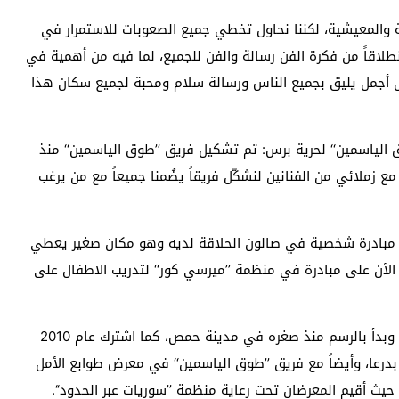
ية والمعيشية، لكننا نحاول تخطي جميع الصعوبات للاستمرار في
نطلاقاً من فكرة الفن رسالة والفن للجميع، لما فيه من أهمية في
قبل أجمل يليق بجميع الناس ورسالة سلام ومحبة لجميع سكان هذا
 الياسمين‘‘ لحرية برس: تم تشكيل فريق ’’طوق الياسمين‘‘ منذ
 زملائي من الفنانين لنشكّل فريقاً يضُمنا جميعاً مع من يرغب
نها مبادرة شخصية في صالون الحلاقة لديه وهو مكان صغير يعطي
الأن على مبادرة في منظمة ’’ميرسي كور‘‘ لتدريب الاطفال على
وشارك ’’الجوخدار‘‘ في عدة معارض في أمريكا وبريطانيا، وبدأ بالرسم منذ صغره في مدينة حمص، كما اشترك عام 2010
عا، وأيضاً مع فريق ’’طوق الياسمين‘‘ في معرض طوابع الأمل